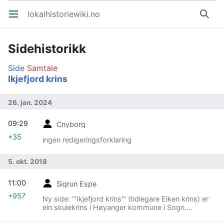
lokalhistoriewiki.no
Åpne hovedmenyen
Søk
Sidehistorikk
Side
Samtale
Ikjefjord krins
26. jan. 2024
09:29
Cnyborg
+35
ingen redigeringsforklaring
5. okt. 2018
11:00
Sigrun Espe
+957
Ny side: '''Ikjefjord krins''' (tidlegare Eiken krins) er
ein skulekrins i Høyanger kommune i Sogn.
==Skulehus== Skulehuset som står i Ikjefjord i dag