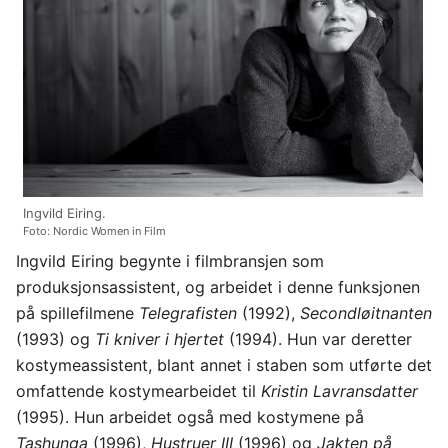
Ingvild Eiring.
Foto: Nordic Women in Film
Ingvild Eiring begynte i filmbransjen som
produksjonsassistent, og arbeidet i denne funksjonen
på spillefilmene
Telegrafisten
(1992),
Secondløitnanten
(1993) og
Ti kniver i hjertet
(1994). Hun var deretter
kostymeassistent, blant annet i staben som utførte det
omfattende kostymearbeidet til
Kristin Lavransdatter
(1995). Hun arbeidet også med kostymene på
Tashunga
(1996),
Hustruer III
(1996) og
Jakten på