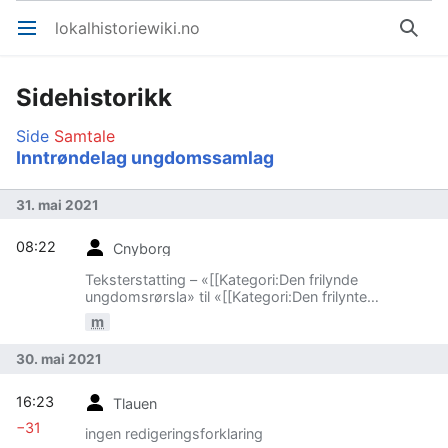
lokalhistoriewiki.no
Åpne hovedmenyen
Søk
Sidehistorikk
Side
Samtale
Inntrøndelag ungdomssamlag
31. mai 2021
08:22
Cnyborg
Teksterstatting – «[[Kategori:Den frilynde
ungdomsrørsla» til «[[Kategori:Den frilynte
ungdomsrørsla»
m
30. mai 2021
16:23
Tlauen
−31
ingen redigeringsforklaring