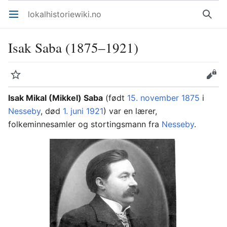
lokalhistoriewiki.no
Åpne hovedmenyen
Søk
Isak Saba (1875–1921)
Overvåk
Rediger
Isak Mikal (Mikkel) Saba
(født
15. november
1875
i
Nesseby
, død
1. juni
1921
) var en lærer,
folkeminnesamler og stortingsmann fra
Nesseby
.