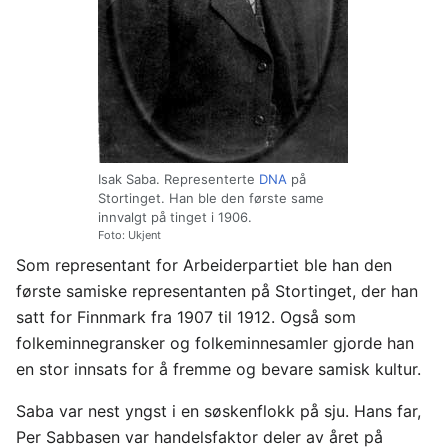
Isak Saba. Representerte
DNA
på
Stortinget. Han ble den første same
innvalgt på tinget i 1906.
Foto: Ukjent
Som representant for Arbeiderpartiet ble han den
første samiske representanten på Stortinget, der han
satt for Finnmark fra 1907 til 1912. Også som
folkeminnegransker og folkeminnesamler gjorde han
en stor innsats for å fremme og bevare samisk kultur.
Saba var nest yngst i en søskenflokk på sju. Hans far,
Per Sabbasen var handelsfaktor deler av året på