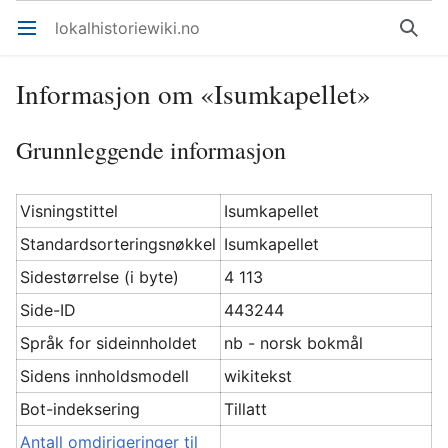
lokalhistoriewiki.no
Åpne hovedmenyen
Søk
Informasjon om «Isumkapellet»
Grunnleggende informasjon
Visningstittel
Isumkapellet
Standardsorteringsnøkkel
Isumkapellet
Sidestørrelse (i byte)
4 113
Side-ID
443244
Språk for sideinnholdet
nb - norsk bokmål
Sidens innholdsmodell
wikitekst
Bot-indeksering
Tillatt
Antall omdirigeringer til