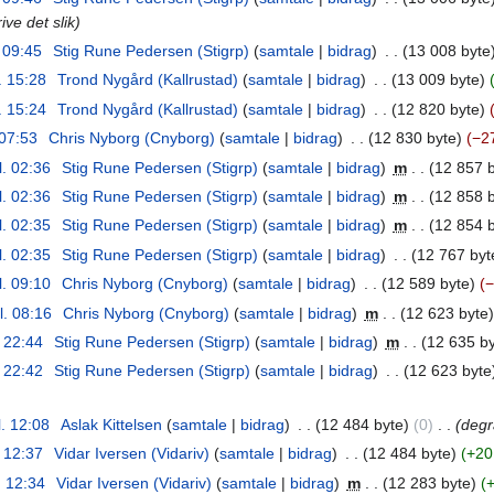
ive det slik
. 09:45
‎
Stig Rune Pedersen (Stigrp)
samtale
bidrag
‎
13 008 byte
. 15:28
‎
Trond Nygård (Kallrustad)
samtale
bidrag
‎
13 009 byte
. 15:24
‎
Trond Nygård (Kallrustad)
samtale
bidrag
‎
12 820 byte
 07:53
‎
Chris Nyborg (Cnyborg)
samtale
bidrag
‎
12 830 byte
−2
l. 02:36
‎
Stig Rune Pedersen (Stigrp)
samtale
bidrag
‎
m
12 857 
l. 02:36
‎
Stig Rune Pedersen (Stigrp)
samtale
bidrag
‎
m
12 858 
l. 02:35
‎
Stig Rune Pedersen (Stigrp)
samtale
bidrag
‎
m
12 854 
l. 02:35
‎
Stig Rune Pedersen (Stigrp)
samtale
bidrag
‎
12 767 byt
l. 09:10
‎
Chris Nyborg (Cnyborg)
samtale
bidrag
‎
12 589 byte
−
l. 08:16
‎
Chris Nyborg (Cnyborg)
samtale
bidrag
‎
m
12 623 byte
. 22:44
‎
Stig Rune Pedersen (Stigrp)
samtale
bidrag
‎
m
12 635 b
. 22:42
‎
Stig Rune Pedersen (Stigrp)
samtale
bidrag
‎
12 623 byte
l. 12:08
‎
Aslak Kittelsen
samtale
bidrag
‎
12 484 byte
0
‎
degra
. 12:37
‎
Vidar Iversen (Vidariv)
samtale
bidrag
‎
12 484 byte
+20
. 12:34
‎
Vidar Iversen (Vidariv)
samtale
bidrag
‎
m
12 283 byte