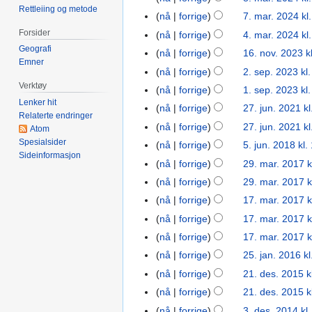
Rettleiing og metode
n
2025
mar.
nå
forrige
7. mar. 2024 kl
7.
g
2024
mar.
Forsider
nå
forrige
4. mar. 2024 kl
4.
e
2024
Geografi
mar.
nå
forrige
16. nov. 2023 k
16.
n
Emner
2024
nov.
r
nå
forrige
2. sep. 2023 kl
2.
2023
I
e
Verktøy
sep.
nå
forrige
1. sep. 2023 kl
1.
n
d
Lenker hit
2023
sep.
nå
forrige
27. jun. 2021 kl
27.
Relaterte endringer
g
i
2023
jun.
nå
forrige
27. jun. 2021 kl
Atom
e
g
2021
Spesialsider
nå
forrige
5. jun. 2018 kl.
5.
n
e
Sideinformasjon
jun.
r
r
nå
forrige
29. mar. 2017 k
29.
2018
e
i
mar.
nå
forrige
29. mar. 2017 k
d
n
2017
nå
forrige
17. mar. 2017 k
17.
i
g
I
mar.
nå
forrige
17. mar. 2017 k
g
s
n
2017
I
nå
forrige
17. mar. 2017 k
e
f
g
n
I
r
o
nå
forrige
25. jan. 2016 kl
25.
e
g
n
i
r
jan.
nå
forrige
21. des. 2015 k
21.
n
e
g
n
k
2016
des.
r
nå
forrige
21. des. 2015 k
n
e
g
l
2015
e
r
nå
forrige
3. des. 2014 kl
3.