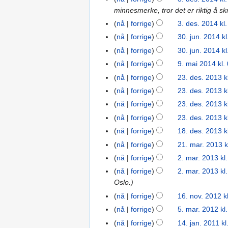
n
s
a
d
e
minnesmerke, tror det er riktig å skr
des.
r
f
r
i
d
2014
e
nå
forrige
3. des. 2014 kl
o
i
g
i
d
r
n
nå
forrige
30. jun. 2014 kl
30.
e
g
i
k
g
jun.
nå
forrige
30. jun. 2014 kl
r
e
g
l
2014
i
nå
forrige
9. mai 2014 kl.
9.
r
e
a
n
mai
i
nå
forrige
23. des. 2013 k
23.
r
r
g
2014
n
des.
i
nå
forrige
23. des. 2013 k
i
s
g
2013
n
n
nå
forrige
23. des. 2013 k
f
s
g
g
nå
forrige
23. des. 2013 k
o
f
s
r
nå
forrige
18. des. 2013 k
18.
o
f
k
des.
r
nå
forrige
21. mar. 2013 k
21.
o
l
2013
k
mar.
r
nå
forrige
2. mar. 2013 kl
2.
a
l
2013
I
k
mar.
nå
forrige
2. mar. 2013 kl
r
a
n
l
2013
Oslo.
i
r
g
a
nå
forrige
16. nov. 2012 k
16.
n
i
e
r
nov.
g
nå
forrige
5. mar. 2012 kl
5.
n
n
i
2012
mar.
g
nå
forrige
14. jan. 2011 kl
14.
r
n