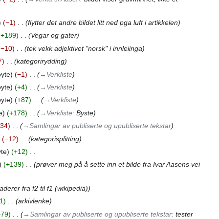
−1
‎
flytter det andre bildet litt ned pga luft i artikkelen
+189
‎
Vegar og gater
−10
‎
tek vekk adjektivet "norsk" i innleiinga
7
‎
kategorirydding
byte
−1
‎
→‎Verkliste
byte
+4
‎
→‎Verkliste
byte
+87
‎
→‎Verkliste
e
+178
‎
→‎Verkliste
:
Byste
34
‎
→‎Samlingar av publiserte og upubliserte tekstar
−12
‎
kategorisplitting
yte
+12
‎
+139
‎
prøver meg på å sette inn et bilde fra Ivar Aasens vei
derer fra f2 til f1 (wikipedia)
1
‎
arkivlenke
+79
‎
→‎Samlingar av publiserte og upubliserte tekstar
:
tester