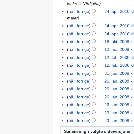
2012
lenke til NBdigital
jan.
e
g
2011
d
nå
forrige
24. apr. 2010 k
24.
i
maler
apr.
g
2010
nå
forrige
24. apr. 2010 kl
e
nå
forrige
24. apr. 2010 kl
r
nå
forrige
18. okt. 2008 kl
18.
i
okt.
nå
forrige
12. mai 2008 kl
12.
n
2008
I
mai
g
nå
forrige
12. feb. 2008 k
12.
n
2008
s
feb.
nå
forrige
12. feb. 2008 k
g
f
2008
nå
forrige
31. jan. 2008 kl
31.
e
o
I
jan.
nå
forrige
26. jan. 2008 kl
26.
n
r
n
2008
I
jan.
r
nå
forrige
26. jan. 2008 kl
k
g
n
2008
e
l
nå
forrige
26. jan. 2008 kl
e
g
d
I
a
nå
forrige
26. jan. 2008 kl
n
e
i
n
r
I
r
nå
forrige
23. jan. 2008 kl
23.
n
g
g
i
n
I
e
jan.
r
nå
forrige
23. jan. 2008 kl
e
e
n
g
n
d
2008
I
e
r
n
g
e
g
i
n
d