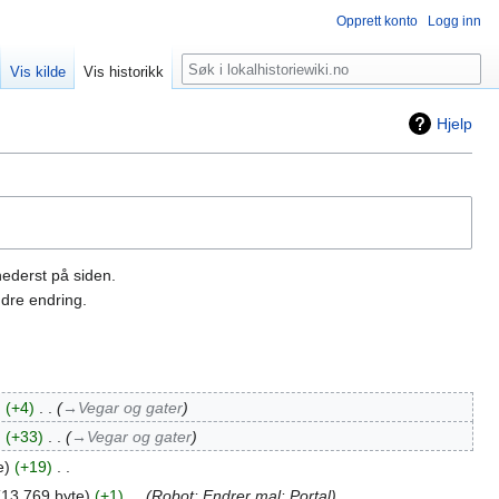
Opprett konto
Logg inn
Søk
Vis kilde
Vis historikk
Hjelp
nederst på siden.
dre endring.
+4
‎
→‎Vegar og gater
+33
‎
→‎Vegar og gater
e
+19
‎
13 769 byte
+1
‎
Robot: Endrer mal: Portal