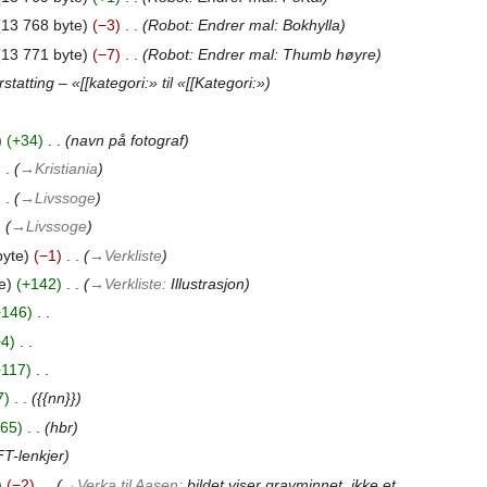
13 768 byte
−3
‎
Robot: Endrer mal: Bokhylla
13 771 byte
−7
‎
Robot: Endrer mal: Thumb høyre
statting – «[[kategori:» til «[[Kategori:»
+34
‎
navn på fotograf
→‎Kristiania
→‎Livssoge
→‎Livssoge
byte
−1
‎
→‎Verkliste
e
+142
‎
→‎Verkliste
:
Illustrasjon
+146
‎
+4
‎
+117
‎
7
‎
{{nn}}
65
‎
hbr
FT-lenkjer
−2
‎
→‎Verka til Aasen
:
bildet viser gravminnet, ikke et