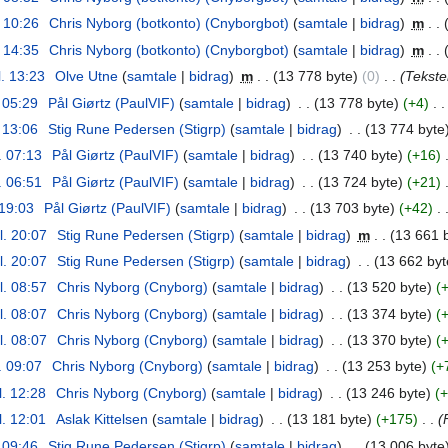
. 10:26
‎
Chris Nyborg (botkonto) (Cnyborgbot)
samtale
bidrag
‎
m
. 14:35
‎
Chris Nyborg (botkonto) (Cnyborgbot)
samtale
bidrag
‎
m
l. 13:23
‎
Olve Utne
samtale
bidrag
‎
m
13 778 byte
0
‎
Tekster
. 05:29
‎
Pål Giørtz (PaulVIF)
samtale
bidrag
‎
13 778 byte
+4
‎
. 13:06
‎
Stig Rune Pedersen (Stigrp)
samtale
bidrag
‎
13 774 byte
. 07:13
‎
Pål Giørtz (PaulVIF)
samtale
bidrag
‎
13 740 byte
+16
‎
. 06:51
‎
Pål Giørtz (PaulVIF)
samtale
bidrag
‎
13 724 byte
+21
‎
 19:03
‎
Pål Giørtz (PaulVIF)
samtale
bidrag
‎
13 703 byte
+42
‎
l. 20:07
‎
Stig Rune Pedersen (Stigrp)
samtale
bidrag
‎
m
13 661 
l. 20:07
‎
Stig Rune Pedersen (Stigrp)
samtale
bidrag
‎
13 662 byt
l. 08:57
‎
Chris Nyborg (Cnyborg)
samtale
bidrag
‎
13 520 byte
l. 08:07
‎
Chris Nyborg (Cnyborg)
samtale
bidrag
‎
13 374 byte
l. 08:07
‎
Chris Nyborg (Cnyborg)
samtale
bidrag
‎
13 370 byte
. 09:07
‎
Chris Nyborg (Cnyborg)
samtale
bidrag
‎
13 253 byte
+
l. 12:28
‎
Chris Nyborg (Cnyborg)
samtale
bidrag
‎
13 246 byte
+
l. 12:01
‎
Aslak Kittelsen
samtale
bidrag
‎
13 181 byte
+175
‎
. 09:46
‎
Stig Rune Pedersen (Stigrp)
samtale
bidrag
‎
13 006 byte