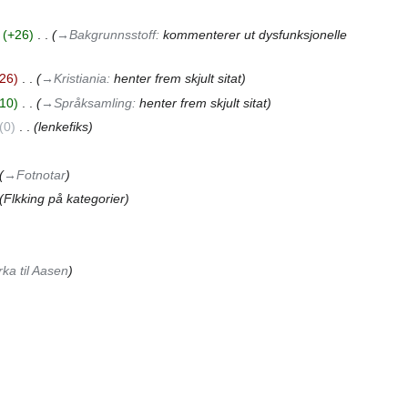
+26
‎
→‎Bakgrunnsstoff
:
kommenterer ut dysfunksjonelle
26
‎
→‎Kristiania
:
henter frem skjult sitat
10
‎
→‎Språksamling
:
henter frem skjult sitat
0
‎
lenkefiks
→‎Fotnotar
Flkking på kategorier
ka til Aasen