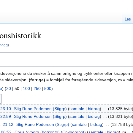
Les
onshistorikk
rlogg
)
sideversjonene du ønsker å sammenligne og trykk enter eller knappen 
nde sideversjon,
(forrige)
= forskjell fra foregående sideversjon,
m
= min
re
) (
20
|
50
|
100
|
250
|
500
)
. 23:10
‎
Stig Rune Pedersen (Stigrp)
samtale
bidrag
‎
13 825 byte
. 22:59
‎
Stig Rune Pedersen (Stigrp)
samtale
bidrag
‎
13 821 byte
l. 21:12
‎
Stig Rune Pedersen (Stigrp)
samtale
bidrag
‎
13 788 byt
. 08:52
‎
Chris Nyborg (botkonto) (Cnyborgbot)
samtale
bidrag
‎
m