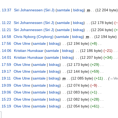
l. 13:37
‎
Siri Johannessen (Siri J)
samtale
bidrag
‎
m
12 204 byte
. 11:22
‎
Siri Johannessen (Siri J)
samtale
bidrag
‎
12 178 byte
−
. 11:21
‎
Siri Johannessen (Siri J)
samtale
bidrag
‎
12 204 byte
+
. 14:58
‎
Chris Nyborg (Cnyborg)
samtale
bidrag
‎
m
12 194 byte
. 17:56
‎
Olve Utne
samtale
bidrag
‎
12 194 byte
+8
‎
l. 14:06
‎
Kristian Hunskaar
samtale
bidrag
‎
12 186 byte
−21
‎
l. 14:01
‎
Kristian Hunskaar
samtale
bidrag
‎
12 207 byte
+34
‎
. 17:59
‎
Olve Utne
samtale
bidrag
‎
12 173 byte
+29
‎
. 19:17
‎
Olve Utne
samtale
bidrag
‎
12 144 byte
+59
‎
. 19:11
‎
Olve Utne
samtale
bidrag
‎
m
12 085 byte
+11
‎
→‎Ver
. 19:09
‎
Olve Utne
samtale
bidrag
‎
12 074 byte
−9
‎
. 19:06
‎
Olve Utne
samtale
bidrag
‎
12 083 byte
+1
‎
. 15:23
‎
Olve Utne
samtale
bidrag
‎
12 082 byte
+28
‎
. 15:19
‎
Olve Utne
samtale
bidrag
‎
12 054 byte
+61
‎