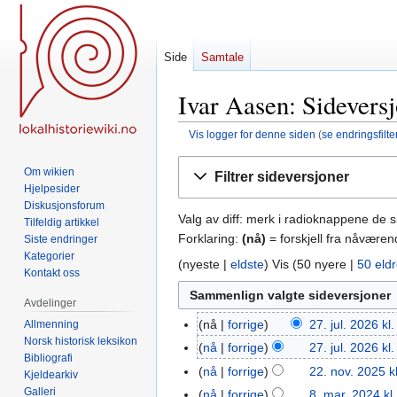
Side
Samtale
Ivar Aasen: Sideversj
Vis logger for denne siden
(
se endringsfilte
Hopp
Hopp
Om wikien
Filtrer sideversjoner
til
til
Hjelpesider
navigering
søk
Diskusjonsforum
Valg av diff: merk i radioknappene de 
Tilfeldig artikkel
Forklaring:
(nå)
= forskjell fra nåvære
Siste endringer
Kategorier
(
nyeste
|
eldste
) Vis (
50 nyere
|
50 eld
Kontakt oss
Avdelinger
nå
forrige
27. jul. 2026 kl
Allmenning
27.
Norsk historisk leksikon
jul.
nå
forrige
27. jul. 2026 kl
Bibliografi
2026
nå
forrige
22. nov. 2025 k
22.
Kjeldearkiv
I
Galleri
nov.
nå
forrige
8. mar. 2024 kl
8.