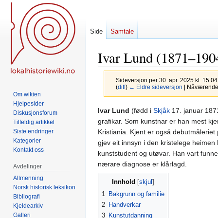
Side
Samtale
Ivar Lund (1871–190
Sideversjon per 30. apr. 2025 kl. 15:0
(
diff
)
← Eldre sideversjon
| Nåværende s
Om wikien
Hjelpesider
Hopp
Hopp
Ivar Lund
(fødd i
Skjåk
17. januar 187
Diskusjonsforum
til
til
grafikar. Som kunstnar er han mest kjend
Tilfeldig artikkel
navigering
søk
Kristiania. Kjent er også debutmåleriet
Siste endringer
Kategorier
gjev eit innsyn i den kristelege heime
Kontakt oss
kunststudent og utøvar. Han vart funne
nærare diagnose er klårlagd.
Avdelinger
Allmenning
Innhold
Norsk historisk leksikon
1
Bakgrunn og familie
Bibliografi
2
Handverkar
Kjeldearkiv
Galleri
3
Kunstutdanning