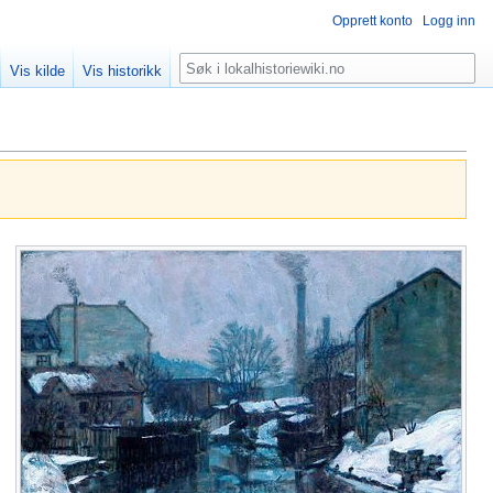
Opprett konto
Logg inn
Søk
Vis kilde
Vis historikk