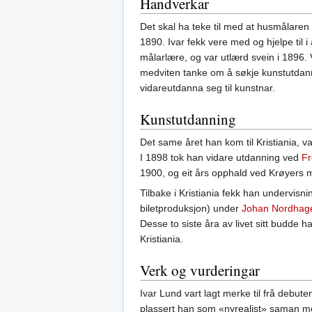
Handverkar
Det skal ha teke til med at husmålaren
1890. Ivar fekk vere med og hjelpe til i
målarlære, og var utlærd svein i 1896. 
medviten tanke om å søkje kunstutdann
vidareutdanna seg til kunstnar.
Kunstutdanning
Det same året han kom til Kristiania, 
I 1898 tok han vidare utdanning ved
Fr
1900, og eit års opphald ved Krøyers
Tilbake i Kristiania fekk han undervisn
biletproduksjon) under
Johan Nordhag
Desse to siste åra av livet sitt budde 
Kristiania.
Verk og vurderingar
Ivar Lund vart lagt merke til frå debut
plassert han som «nyrealist» saman m