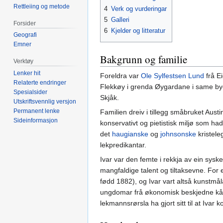
Rettleiing og metode
4
Verk og vurderingar
5
Galleri
Forsider
6
Kjelder og litteratur
Geografi
Emner
Bakgrunn og familie
Verktøy
Lenker hit
Foreldra var
Ole Sylfestsen Lund
frå E
Relaterte endringer
Flekkøy i grenda Øygardane i same by
Spesialsider
Skjåk.
Utskriftsvennlig versjon
Permanent lenke
Familien dreiv i tillegg småbruket Aust
Sideinformasjon
konservativt og pietistisk miljø som ha
det
haugianske
og
johnsonske
kristele
lekpredikantar.
Ivar var den femte i rekkja av ein sys
mangfaldige talent og tiltaksevne. For 
fødd 1882), og Ivar vart altså kunstmål
ungdomar frå økonomisk beskjedne kår i
lekmannsrørsla ha gjort sitt til at Iva