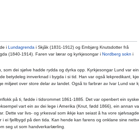
ide i
Lundagrenda
i Skjåk (1831-1912) og Embjørg Knutsdotter frå
gda (1840-1914). Faren var lærar og kyrkjesongar i
Nordberg sokn
i
in, som dei sjølve hadde rydda og dyrka opp. Kyrkjesongar Lund var ein le
dde betydeleg innverknad i bygda i si tid. Han var også lekpredikant, kj
ge miljøet over store delar av landet. Også to farbrør av Ivar Lund var
kenflokk på ti, fødde i tidsrommet 1861-1885. Det var openbert ein sysk
eksempel vart ein av dei lege i Amerika (Knut, fødd 1866), ein annan va
ar. Dette var livs- og yrkesval som ikkje kan seiast å ha vore sjølvsagde
 ei fjellbygd på den tida. Kan hende kan farens og onklane sine nettv
r kom seg ut som handverkarlærling.