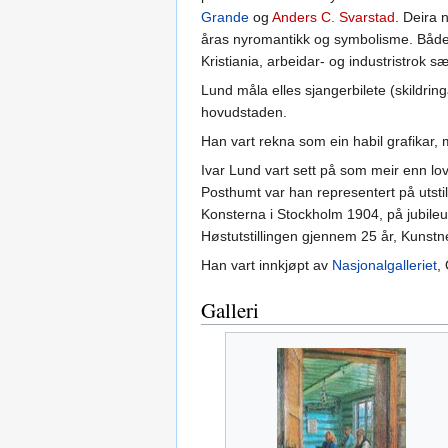
Grande
og
Anders C. Svarstad
. Deira 
åras nyromantikk og symbolisme. Både 
Kristiania, arbeidar- og industristrok s
Lund måla elles sjangerbilete (skildring
hovudstaden.
Han vart rekna som ein habil grafikar, 
Ivar Lund vart sett på som meir enn lo
Posthumt var han representert på utsti
Konsterna i Stockholm 1904, på jubileums
Høstutstillingen gjennem 25 år, Kunstn
Han vart innkjøpt av
Nasjonalgalleriet
,
Galleri