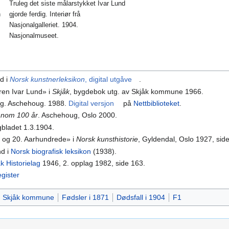
Truleg det siste målarstykket Ivar Lund
n
gjorde ferdig. Interiør frå
Nasjonalgalleriet. 1904.
Nasjonalmuseet.
nd i
Norsk kunstnerleksikon
, digital utgåve
.
ren Ivar Lund» i
Skjåk
, bygdebok utg. av Skjåk kommune 1966.
tg. Aschehoug. 1988.
Digital versjon
på
Nettbiblioteket
.
ennom 100 år
. Aschehoug, Oslo 2000.
gbladet 1.3.1904.
. og 20. Aarhundrede» i
Norsk kunsthistorie
, Gyldendal, Oslo 1927, sid
nd i
Norsk biografisk leksikon
(1938).
k Historielag
1946, 2. opplag 1982, side 163.
egister
Skjåk kommune
Fødsler i 1871
Dødsfall i 1904
F1