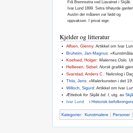
Frå Brennsetra ved Liavatnet i Skjåk.
Ivar Lund 1899. Setra tilhøyrde garde
Austin der målaren var fødd og
oppvaksen. I privat eige.
Kjelder og litteratur
Alfsen, Glenny
: Artikkel om Ivar Lu
Bruheim, Jan-Magnus
: «Kunstmåla
Koefoed, Holger
:
Malernes Oslo
. U
Helliesen, Sidsel
:
Norsk grafikk gj
Svarstad, Anders C.
: Nekrolog i Da
Thiis, Jens
: «Malerkunsten i det 19
Willoch, Sigurd
: Artikkel om Ivar Lu
Ættebok for Skjåk bd. I
, utg. av
Skjå
Ivar Lund
i
Historisk befolkningsr
Kategorier
:
Kunstmalere
Personer