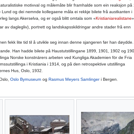
naturalistiske motivval og målemåte blir framhalde som ein reaksjon på
Lund og dei nemnde kollegaene måla ei rekkje bilete frå austkanten i
ærleg langs Akerselva, og er også blitt omtala som «
Kristianiarealistane
»
ar av daglegliv), portrett og landskapsskildringar andre stader frå enn
men fekk lite tid til å utvikle seg innan denne sjangeren før han døydde.
vande. Han hadde bilete på Haustutstillingane 1899, 1901, 1902 og 19
llinga Norske konstnärers arbeten ved Kungliga Akademien för de Fria
sutstillinga i Kristiania i 1914, og på den retrospektive utstillinga
ernes Hus, Oslo, 1932.
 Oslo,
Oslo Bymuseum
og
Rasmus Meyers Samlinger
i Bergen.