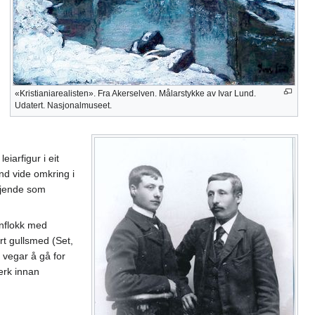
«Kristianiarealisten». Fra Akerselven. Målarstykke av Ivar Lund.
Udatert. Nasjonalmuseet.
iarfigur i eit
end vide omkring i
 kjende som
enflokk med
rt gullsmed (Set,
 vegar å gå for
erk innan