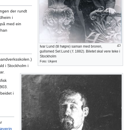
ingen der rundt
ndheim i
også med ein
 han
Ivar Lund (til høgre) saman med broren,
gullsmed Set Lund ( f. 1882). Biletet skal vere teke i
Stockholm
handverksskolen.)
Foto: Ukjent
ld i Stockholm i
ar.
fisk
1903.
beidet i
ar
everin