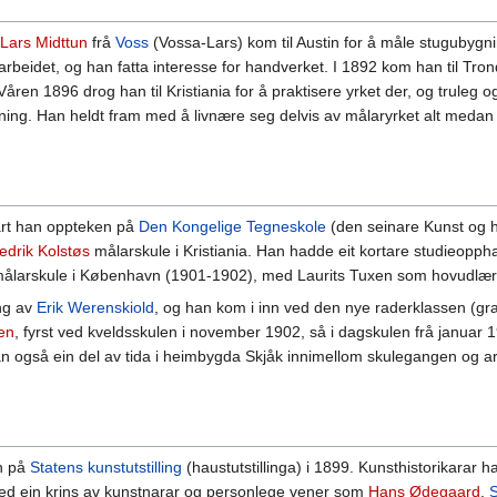
Lars Midttun
frå
Voss
(Vossa-Lars) kom til Austin for å måle stugubygn
 arbeidet, og han fatta interesse for handverket. I 1892 kom han til Tro
Våren 1896 drog han til Kristiania for å praktisere yrket der, og truleg 
ing. Han heldt fram med å livnære seg delvis av målaryrket alt medan
vart han oppteken på
Den Kongelige Tegneskole
(den seinare Kunst og 
edrik Kolstøs
målarskule i Kristiania. Han hadde eit kortare studieoppha
 målarskule i København (1901-1902), med Laurits Tuxen som hovudlær
ing av
Erik Werenskiold
, og han kom i inn ved den nye raderklassen (gra
en
, fyrst ved kveldsskulen i november 1902, så i dagskulen frå januar 
han også ein del av tida i heimbygda Skjåk innimellom skulegangen og ar
en på
Statens kunstutstilling
(haustutstillinga) i 1899. Kunsthistorikarar h
ed ein krins av kunstnarar og personlege vener som
Hans Ødegaard
,
S