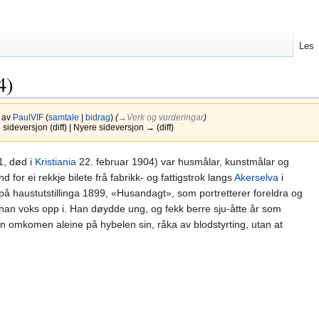
Les
4)
4 av
PaulVIF
(
samtale
|
bidrag
)
(
→‎Verk og vurderingar
)
ideversjon (diff) | Nyere sideversjon → (diff)
1, død i
Kristiania
22. februar 1904) var husmålar, kunstmålar og
 for ei rekkje bilete frå fabrikk- og fattigstrok langs
Akerselva
i
 på haustutstillinga 1899, «Husandagt», som portretterer foreldra og
n han voks opp i. Han døydde ung, og fekk berre sju-åtte år som
n omkomen aleine på hybelen sin, råka av blodstyrting, utan at