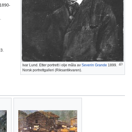
 1890-
.
03.
Ivar Lund. Etter portrett i olje måla av
Severin Grande
1899.
Norsk portrettgalleri (Riksantikvaren).