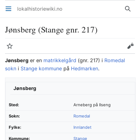
lokalhistoriewiki.no
Åpne hovedmenyen
Søk
Jønsberg (Stange gnr. 217)
Overvåk
Rediger
Jønsberg
er en
matrikkelgård
(gnr. 217) i
Romedal
sokn
i
Stange kommune
på
Hedmarken
.
Jønsberg
Sted:
Arneberg på Ilseng
Sokn:
Romedal
Fylke:
Innlandet
Kommune:
Stange