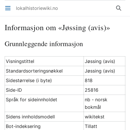
lokalhistoriewiki.no
Åpne hovedmenyen
Søk
Informasjon om «Jøssing (avis)»
Grunnleggende informasjon
Visningstittel
Jøssing (avis)
Standardsorteringsnøkkel
Jøssing (avis)
Sidestørrelse (i byte)
818
Side-ID
25816
Språk for sideinnholdet
nb - norsk
bokmål
Sidens innholdsmodell
wikitekst
Bot-indeksering
Tillatt