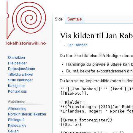
Side
Samtale
Vis kilden til Jan Ra
←
Jan Rabben
Hopp
Hopp
Du har ikke tillatelse til å Rediger den
Om wikien
til
til
Hjelpesider
Handlinga du prøvde å utføre kan 
navigering
søk
Diskusjonsforum
Du må bekrefte e-postadressen din 
Tilfeldig artikkel
Siste endringer
Du kan se og kopiere kildekoden til de
Kategorier
Kontakt oss
Avdelinger
Allmenning
Norsk historisk leksikon
Bibliografi
Kjeldearkiv
Galleri