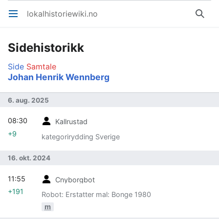
lokalhistoriewiki.no
Åpne hovedmenyen
Søk
Sidehistorikk
Side
Samtale
Johan Henrik Wennberg
6. aug. 2025
08:30
Kallrustad
+9
kategorirydding Sverige
16. okt. 2024
11:55
Cnyborgbot
+191
Robot: Erstatter mal: Bonge 1980
m