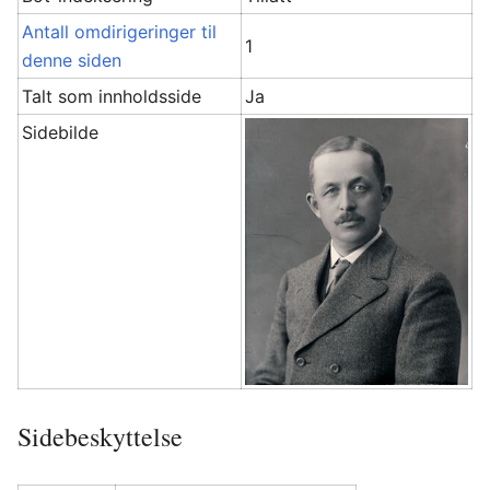
Antall omdirigeringer til
1
denne siden
Talt som innholdsside
Ja
Sidebilde
Sidebeskyttelse