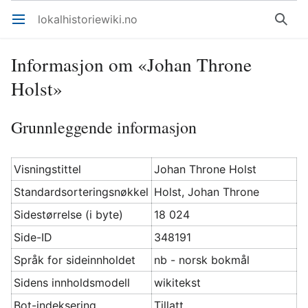
lokalhistoriewiki.no
Åpne hovedmenyen
Søk
Informasjon om «Johan Throne
Holst»
Grunnleggende informasjon
Visningstittel
Johan Throne Holst
Standardsorteringsnøkkel
Holst, Johan Throne
Sidestørrelse (i byte)
18 024
Side-ID
348191
Språk for sideinnholdet
nb - norsk bokmål
Sidens innholdsmodell
wikitekst
Bot-indeksering
Tillatt