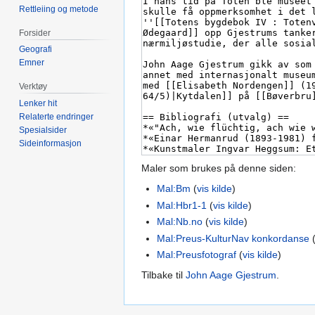
Rettleiing og metode
Forsider
Geografi
Emner
Verktøy
Lenker hit
Relaterte endringer
Spesialsider
Sideinformasjon
Maler som brukes på denne siden:
Mal:Bm
(
vis kilde
)
Mal:Hbr1-1
(
vis kilde
)
Mal:Nb.no
(
vis kilde
)
Mal:Preus-KulturNav konkordanse
Mal:Preusfotograf
(
vis kilde
)
Tilbake til
John Aage Gjestrum
.