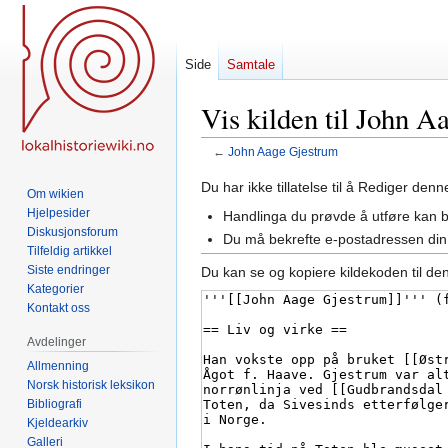
Side
Samtale
Vis kilden til John 
←
John Aage Gjestrum
Hopp
Hopp
Du har ikke tillatelse til å Rediger den
Om wikien
til
til
Hjelpesider
Handlinga du prøvde å utføre kan 
navigering
søk
Diskusjonsforum
Du må bekrefte e-postadressen din 
Tilfeldig artikkel
Siste endringer
Du kan se og kopiere kildekoden til de
Kategorier
Kontakt oss
Avdelinger
Allmenning
Norsk historisk leksikon
Bibliografi
Kjeldearkiv
Galleri