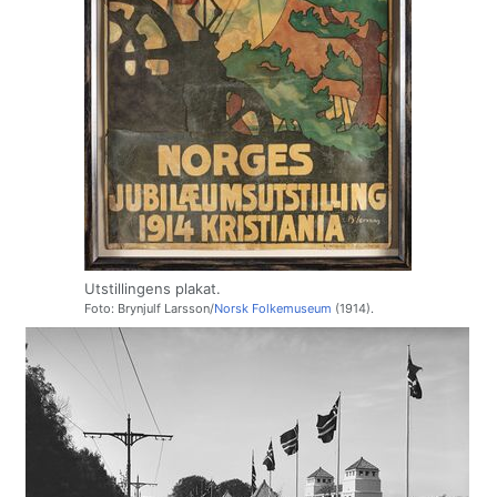
Utstillingens plakat.
Foto: Brynjulf Larsson/
Norsk Folkemuseum
(1914).