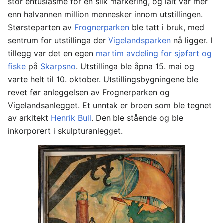
stor entusiasme for en slik markering, og ialt var mer
enn halvannen million mennesker innom utstillingen.
Størsteparten av
Frognerparken
ble tatt i bruk, med
sentrum for utstillinga der
Vigelandsparken
nå ligger. I
tillegg var det en egen
maritim avdeling for sjøfart og
fiske
på
Skarpsno
. Utstillinga ble åpna 15. mai og
varte helt til 10. oktober. Utstillingsbygningene ble
revet før anleggelsen av Frognerparken og
Vigelandsanlegget. Et unntak er broen som ble tegnet
av arkitekt
Henrik Bull
. Den ble stående og ble
inkorporert i skulpturanlegget.