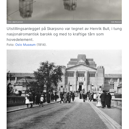
Utstillingsanlegget på Skarpsno var tegnet av Henrik Bull, i tung
nasjonalromantisk barokk og med to kraftige tårn som
hovedelement.
Foto:
Oslo Museum
(1914).