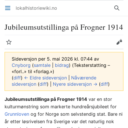
lokalhistoriewiki.no
Åpne hovedmenyen
Søk
Jubileumsutstillinga på Frogner 1914
Overvåk
Rediger
Sideversjon per 5. mai 2026 kl. 07:44 av
Cnyborg
(
samtale
|
bidrag
)
(Teksterstatting –
«forl..» til «forlag.»)
(
diff
)
← Eldre sideversjon
|
Nåværende
sideversjon
(
diff
) |
Nyere sideversjon →
(
diff
)
Jubileumsutstillinga på Frogner 1914
var en stor
kulturmønstring som markerte hundreårsjubileet for
Grunnloven
og for Norge som selvstendig stat. Bare ni
år etter løsrivelsen fra Sverige var det naturlig nok