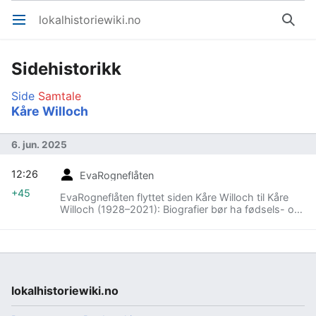
lokalhistoriewiki.no
Åpne hovedmenyen
Søk
Sidehistorikk
Side
Samtale
Kåre Willoch
6. jun. 2025
12:26
EvaRogneflåten
+45
EvaRogneflåten flyttet siden Kåre Willoch til Kåre
Willoch (1928–2021): Biografier bør ha fødsels- og
evt. dødsdato
lokalhistoriewiki.no