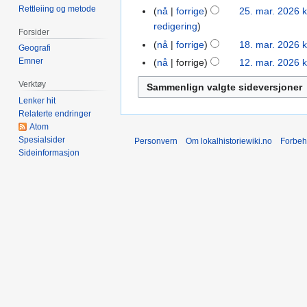
n
2026
I
Rettleiing og metode
nå
forrige
25. mar. 2026 k
25.
g
n
redigering
mar.
Forsider
e
g
2026
nå
forrige
18. mar. 2026 k
18.
Geografi
n
e
mar.
Emner
nå
forrige
12. mar. 2026 k
12.
r
n
2026
mar.
e
r
Verktøy
2026
d
e
Lenker hit
i
d
Relaterte endringer
g
Atom
i
e
Spesialsider
Personvern
Om lokalhistoriewiki.no
Forbeh
g
Sideinformasjon
r
e
i
r
n
i
g
n
s
g
f
s
o
f
r
o
k
r
l
k
a