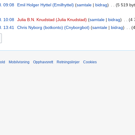
l. 09:08
‎
Emil Holger Hyttel (Emilhyttel)
samtale
bidrag
‎
5 519 by
l. 10:08
‎
Julia B.N. Knudstad (Julia Knudstad)
samtale
bidrag
‎
4 
l. 13:41
‎
Chris Nyborg (botkonto) (Cnyborgbot)
samtale
bidrag
‎
4
old
Mobilvisning
Opphavsrett
Retningslinjer
Cookies