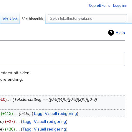
Opprett konto
Logg inn
Søk
Vis kilde
Vis historikk
Hjelp
nederst på siden.
dre endring.
−10
‎
Teksterstatting – «([0-9]{4}\.)([0-9]{2}\.)([0-9]
+113
‎
bilde
Tagg
:
Visuell redigering
te
−27
‎
Tagg
:
Visuell redigering
te
+30
‎
Tagg
:
Visuell redigering