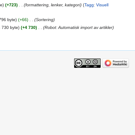
te
+723
‎
formattering, lenker, kategori
Tagg
:
Visuell
796 byte
+66
‎
Sortering
 730 byte
+4 730
‎
Robot: Automatisk import av artikler