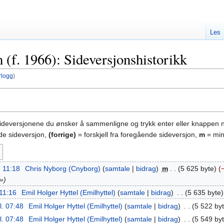
Les
(f. 1966): Sideversjonshistorikk
rlogg
)
sideversjonene du ønsker å sammenligne og trykk enter eller knappen 
nde sideversjon,
(forrige)
= forskjell fra foregående sideversjon,
m
= min
. 11:18
‎
Chris Nyborg (Cnyborg)
samtale
bidrag
‎
m
5 625 byte
3»
 11:16
‎
Emil Holger Hyttel (Emilhyttel)
samtale
bidrag
‎
5 635 byte
l. 07:48
‎
Emil Holger Hyttel (Emilhyttel)
samtale
bidrag
‎
5 522 by
l. 07:48
‎
Emil Holger Hyttel (Emilhyttel)
samtale
bidrag
‎
5 549 by