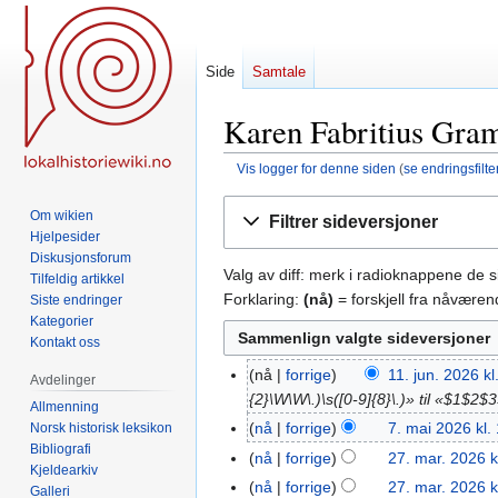
Side
Samtale
Karen Fabritius Gram 
Vis logger for denne siden
(
se endringsfilte
Hopp
Hopp
Om wikien
Filtrer sideversjoner
til
til
Hjelpesider
navigering
søk
Diskusjonsforum
Valg av diff: merk i radioknappene de 
Tilfeldig artikkel
Forklaring:
(nå)
= forskjell fra nåvære
Siste endringer
Kategorier
Kontakt oss
nå
forrige
11. jun. 2026 kl
11.
Avdelinger
{2}\W\W\.)\s([0-9]{8}\.)» til «$1$2$
jun.
Allmenning
2026
nå
forrige
7. mai 2026 kl.
Norsk historisk leksikon
7.
Bibliografi
mai
nå
forrige
27. mar. 2026 k
27.
Kjeldearkiv
2026
I
mar.
nå
forrige
27. mar. 2026 k
Galleri