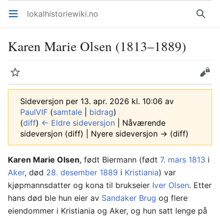
lokalhistoriewiki.no
Åpne hovedmenyen
Søk
Karen Marie Olsen (1813–1889)
Overvåk
Rediger
Sideversjon per 13. apr. 2026 kl. 10:06 av
PaulVIF
(
samtale
|
bidrag
)
(
diff
)
← Eldre sideversjon
| Nåværende
sideversjon (diff) | Nyere sideversjon → (diff)
Karen Marie Olsen
, født Biermann (født
7. mars
1813
i
Aker
, død
28. desember
1889
i
Kristiania
) var
kjøpmannsdatter og kona til brukseier
Iver Olsen
. Etter
hans død ble hun eier av
Sandaker Brug
og flere
eiendommer i Kristiania og Aker, og hun satt lenge på