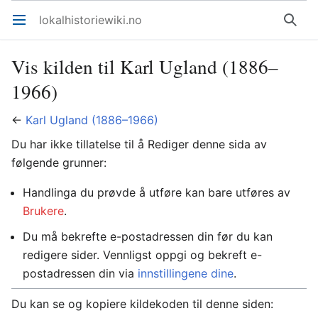
lokalhistoriewiki.no
Åpne hovedmenyen
Søk
Vis kilden til Karl Ugland (1886–
1966)
←
Karl Ugland (1886–1966)
Du har ikke tillatelse til å Rediger denne sida av
følgende grunner:
Handlinga du prøvde å utføre kan bare utføres av
Brukere
.
Du må bekrefte e-postadressen din før du kan
redigere sider. Vennligst oppgi og bekreft e-
postadressen din via
innstillingene dine
.
Du kan se og kopiere kildekoden til denne siden: