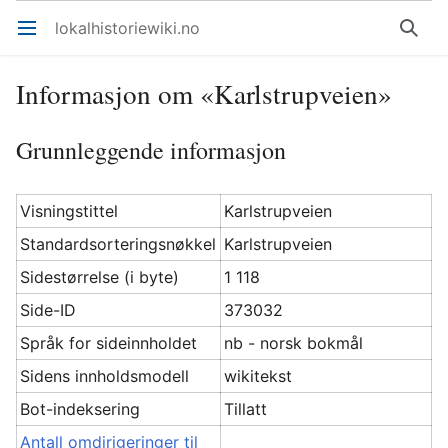
lokalhistoriewiki.no
Åpne hovedmenyen
Søk
Informasjon om «Karlstrupveien»
Grunnleggende informasjon
Visningstittel
Karlstrupveien
Standardsorteringsnøkkel
Karlstrupveien
Sidestørrelse (i byte)
1 118
Side-ID
373032
Språk for sideinnholdet
nb - norsk bokmål
Sidens innholdsmodell
wikitekst
Bot-indeksering
Tillatt
Antall omdirigeringer til