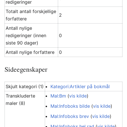
redigeringer
Totalt antall forskjellige
2
forfattere
Antall nylige
redigeringer (innen
0
siste 90 dager)
Antall nylige forfattere
0
Sideegenskaper
Skjult kategori (1)
Kategori:Artikler på bokmål
Transkluderte
Mal:Bm
(
vis kilde
)
maler (8)
Mal:Infoboks bilde
(
vis kilde
)
Mal:Infoboks brev
(
vis kilde
)
Mal:Infoboks hel rad
(
vis kilde
)