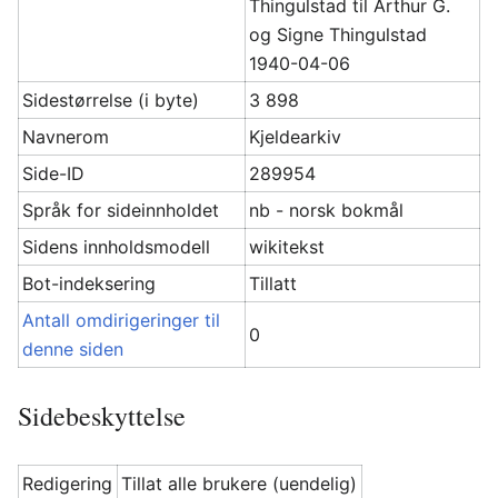
Thingulstad til Arthur G.
og Signe Thingulstad
1940-04-06
Sidestørrelse (i byte)
3 898
Navnerom
Kjeldearkiv
Side-ID
289954
Språk for sideinnholdet
nb - norsk bokmål
Sidens innholdsmodell
wikitekst
Bot-indeksering
Tillatt
Antall omdirigeringer til
0
denne siden
Sidebeskyttelse
Redigering
Tillat alle brukere (uendelig)