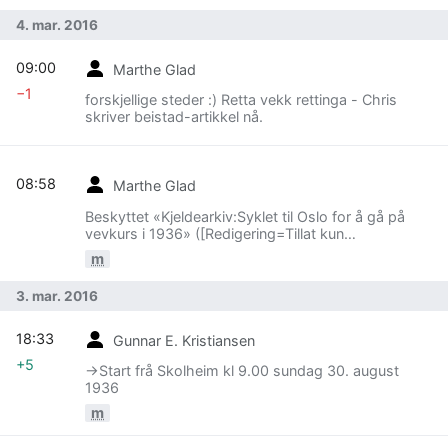
4. mar. 2016
09:00
Marthe Glad
−1
forskjellige steder :) Retta vekk rettinga - Chris
skriver beistad-artikkel nå.
08:58
Marthe Glad
Beskyttet «Kjeldearkiv:Syklet til Oslo for å gå på
vevkurs i 1936» ([Redigering=Tillat kun
administratorer] (ubestemt) [Flytting=Tillat kun
m
administratorer] (ubestemt))
3. mar. 2016
18:33
Gunnar E. Kristiansen
+5
→‎Start frå Skolheim kl 9.00 sundag 30. august
1936
m