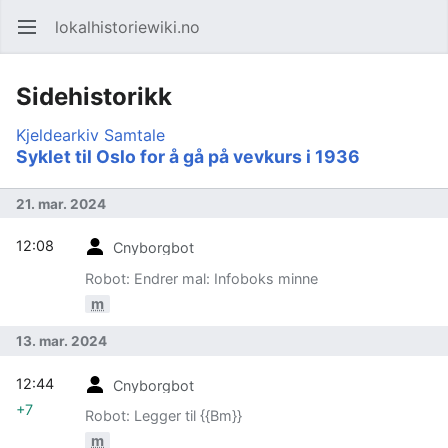
lokalhistoriewiki.no
Åpne hovedmenyen
Søk
Sidehistorikk
Kjeldearkiv
Samtale
Syklet til Oslo for å gå på vevkurs i 1936
21. mar. 2024
12:08
Cnyborgbot
Robot: Endrer mal: Infoboks minne
m
13. mar. 2024
12:44
Cnyborgbot
+7
Robot: Legger til {{Bm}}
m