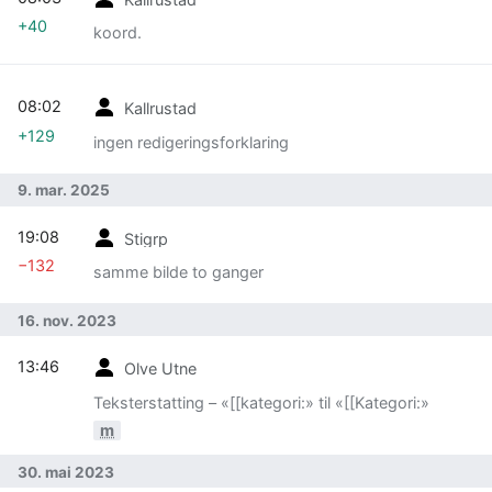
+40
koord.
08:02
Kallrustad
+129
ingen redigeringsforklaring
9. mar. 2025
19:08
Stigrp
−132
samme bilde to ganger
16. nov. 2023
13:46
Olve Utne
Teksterstatting – «[[kategori:» til «[[Kategori:»
m
30. mai 2023