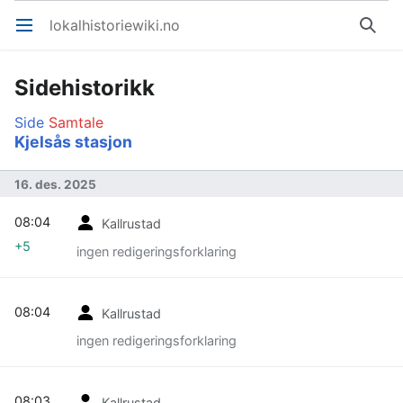
lokalhistoriewiki.no
Åpne hovedmenyen
Søk
Sidehistorikk
Side
Samtale
Kjelsås stasjon
16. des. 2025
08:04
Kallrustad
+5
ingen redigeringsforklaring
08:04
Kallrustad
ingen redigeringsforklaring
08:03
Kallrustad