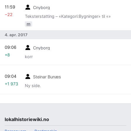
11:59
Cnyborg
−22
Teksterstatting – «Kategori:Bygninger» til «»
m
4. apr. 2017
09:06
Cnyborg
+8
korr
09:04
Steinar Bunæs
+1 973
Ny side.
lokalhistoriewiki.no