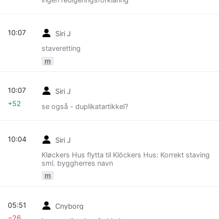
10:07
Siri J
staveretting
m
10:07
Siri J
+52
se også - duplikatartikkel?
10:04
Siri J
Kløckers Hus flytta til Klöckers Hus: Korrekt staving
sml. byggherres navn
m
05:51
Cnyborg
−26