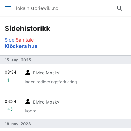
lokalhistoriewiki.no
Åpne hovedmenyen
Søk
Sidehistorikk
Side
Samtale
Klöckers hus
15. aug. 2025
08:34
Eivind Moskvil
+1
ingen redigeringsforklaring
08:34
Eivind Moskvil
+43
Koord
19. nov. 2023