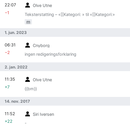
22:07
Olve Utne
−1
Teksterstatting – «[[Kategori: » til «[[Kategori:»
m
1. jun. 2023
06:31
Cnyborg
−2
ingen redigeringsforklaring
2. jan. 2022
11:35
Olve Utne
+7
{{bm}}
14. nov. 2017
11:52
Siri Iversen
+22
-