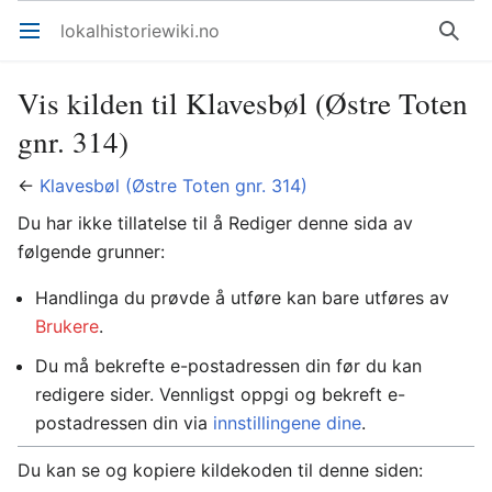
lokalhistoriewiki.no
Åpne hovedmenyen
Søk
Vis kilden til Klavesbøl (Østre Toten
gnr. 314)
←
Klavesbøl (Østre Toten gnr. 314)
Du har ikke tillatelse til å Rediger denne sida av
følgende grunner:
Handlinga du prøvde å utføre kan bare utføres av
Brukere
.
Du må bekrefte e-postadressen din før du kan
redigere sider. Vennligst oppgi og bekreft e-
postadressen din via
innstillingene dine
.
Du kan se og kopiere kildekoden til denne siden: