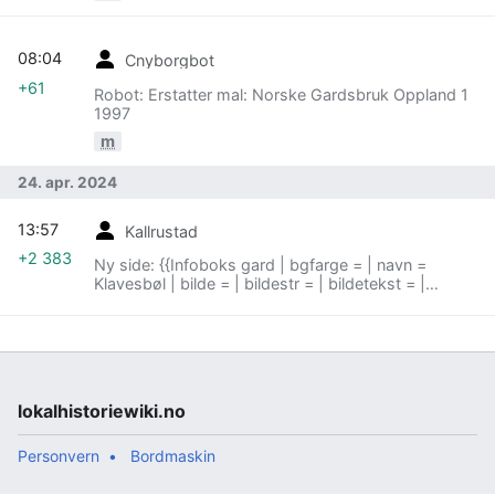
08:04
Cnyborgbot
+61
Robot: Erstatter mal: Norske Gardsbruk Oppland 1
1997
m
24. apr. 2024
13:57
Kallrustad
+2 383
Ny side: {{Infoboks gard | bgfarge = | navn =
Klavesbøl | bilde = | bildestr = | bildetekst = |
altnavn = Klavesbøle | førstnevnt = | ryddet = | sted
= Kolbu | sokn = Kolbu | kommune = Østre Toten |
fylke = Innlandet | gnr = 314 | bnr = | bruk = | type =
Matrikkelgard | gateadr = | postnr = }} '''Klavesbøl
(Østre To…
lokalhistoriewiki.no
Personvern
Bordmaskin