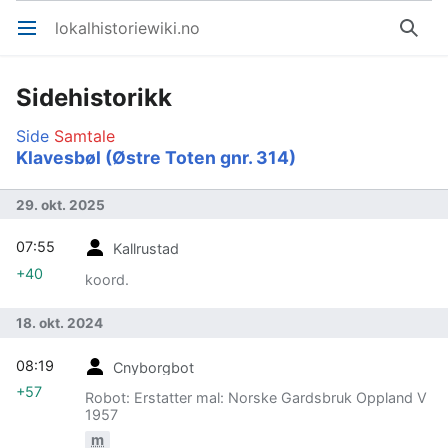
lokalhistoriewiki.no
Åpne hovedmenyen
Søk
Sidehistorikk
Side
Samtale
Klavesbøl (Østre Toten gnr. 314)
29. okt. 2025
07:55
Kallrustad
+40
koord.
18. okt. 2024
08:19
Cnyborgbot
+57
Robot: Erstatter mal: Norske Gardsbruk Oppland V
1957
m