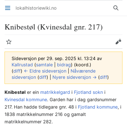
lokalhistoriewiki.no
Åpne hovedmenyen
Søk
Knibestøl (Kvinesdal gnr. 217)
Overvåk
Rediger
Sideversjon per 29. sep. 2025 kl. 13:24 av
Kallrustad
(
samtale
|
bidrag
)
(koord.)
(
diff
)
← Eldre sideversjon
|
Nåværende
sideversjon
(
diff
) |
Nyere sideversjon →
(
diff
)
Knibestøl
er ein
matrikkelgard
i
Fjotland sokn
i
Kvinesdal kommune
. Garden har i dag gardsnummer
217. Han hadde tidlegare gnr. 48 i
Fjotland kommune
, i
1838 matrikkelnummer 216 og gamalt
matrikkelnummer 282.