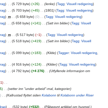
drag
‎
5 729 byte
+26
‎
lenke
Tagg
:
Visuell redigering
drag
‎
5 703 byte
+45
‎
1801
Tagg
:
Visuell redigering
drag
‎
m
5 658 byte
0
‎
Tagg
:
Visuell redigering
rag
‎
5 658 byte
+141
‎
Satt inn bilder
Tagg
:
Visuell
drag
‎
m
5 517 byte
−1
‎
Tagg
:
Visuell redigering
drag
‎
5 518 byte
+419
‎
Satt inn bilder
Tagg
:
Visuell
drag
‎
5 099 byte
+183
‎
Kilde
Tagger
:
Visuell redigering
drag
‎
4 916 byte
+124
‎
Kilder
Tagg
:
Visuell redigering
drag
‎
4 792 byte
+4 276
‎
Utfyllende informasjon om
91
‎
5
‎
setter inn "under arbeid"-mal, kategorier
‎
Kallrustad flyttet siden
Kolabonn
til
Kolabonn under Riser
drag
‎
532 byte
+532
‎
Påbegynt artikkel om husmpl.