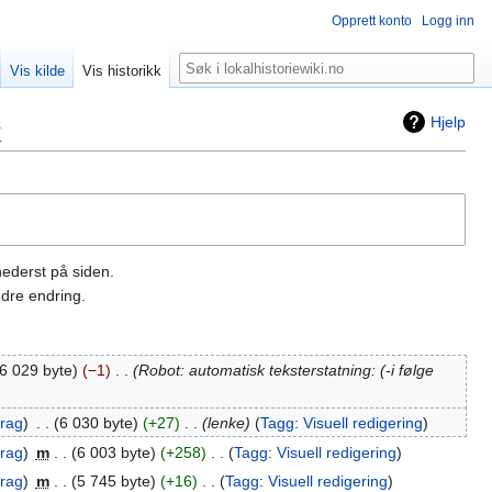
Opprett konto
Logg inn
Søk
Vis kilde
Vis historikk
k
Hjelp
nederst på siden.
dre endring.
6 029 byte
−1
‎
Robot: automatisk teksterstatning: (-i følge
drag
‎
6 030 byte
+27
‎
lenke
Tagg
:
Visuell redigering
drag
‎
m
6 003 byte
+258
‎
Tagg
:
Visuell redigering
drag
‎
m
5 745 byte
+16
‎
Tagg
:
Visuell redigering