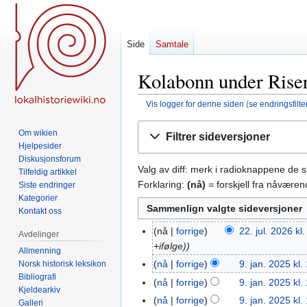
Side
Samtale
Kolabonn under Riser
Vis logger for denne siden
(
se endringsfilte
Hopp
Hopp
Om wikien
Filtrer sideversjoner
til
til
Hjelpesider
navigering
søk
Diskusjonsforum
Valg av diff: merk i radioknappene de 
Tilfeldig artikkel
Forklaring:
(nå)
= forskjell fra nåvære
Siste endringer
Kategorier
Kontakt oss
nå
forrige
22. jul. 2026 kl
22.
Avdelinger
+ifølge)
jul.
Allmenning
2026
nå
forrige
9. jan. 2025 kl.
Norsk historisk leksikon
9.
Bibliografi
jan.
nå
forrige
9. jan. 2025 kl.
Kjeldearkiv
2025
I
nå
forrige
9. jan. 2025 kl.
Galleri