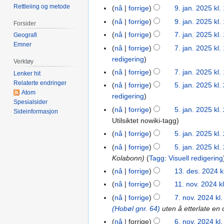
n
I
Rettleiing og metode
nå
forrige
9. jan. 2025 kl.
g
n
nå
forrige
9. jan. 2025 kl.
Forsider
e
g
nå
forrige
7. jan. 2025 kl.
7.
Geografi
n
e
I
Emner
jan.
r
nå
forrige
7. jan. 2025 kl.
n
n
2025
e
redigering
r
Verktøy
g
d
e
nå
forrige
7. jan. 2025 kl.
Lenker hit
e
i
I
d
Relaterte endringer
nå
forrige
5. jan. 2025 kl.
5.
n
g
Atom
n
i
redigering
jan.
r
e
Spesialsider
g
g
2025
nå
forrige
5. jan. 2025 kl.
e
Sideinformasjon
r
e
e
Utilsiktet nowiki-tagg
d
i
n
r
i
nå
forrige
5. jan. 2025 kl.
n
r
i
g
g
nå
forrige
5. jan. 2025 kl.
e
n
e
s
Kolabonn
Tagg
:
Visuell redigering
d
g
r
f
i
s
nå
forrige
13. des. 2024 k
13.
i
o
I
g
f
des.
nå
forrige
11. nov. 2024 k
11.
n
r
n
e
o
2024
nov.
nå
forrige
7. nov. 2024 kl
7.
g
k
g
r
r
2024
(Hobøl gnr. 64)
uten å etterlate en 
nov.
s
l
e
i
k
2024
f
nå
forrige
6. nov. 2024 kl
6.
a