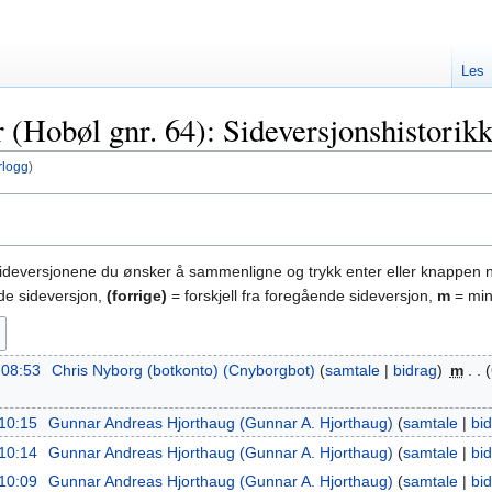
Les
 (Hobøl gnr. 64): Sideversjonshistorik
rlogg
)
sideversjonene du ønsker å sammenligne og trykk enter eller knappen 
nde sideversjon,
(forrige)
= forskjell fra foregående sideversjon,
m
= min
. 08:53
‎
Chris Nyborg (botkonto) (Cnyborgbot)
samtale
bidrag
‎
m
 10:15
‎
Gunnar Andreas Hjorthaug (Gunnar A. Hjorthaug)
samtale
bi
 10:14
‎
Gunnar Andreas Hjorthaug (Gunnar A. Hjorthaug)
samtale
bi
 10:09
‎
Gunnar Andreas Hjorthaug (Gunnar A. Hjorthaug)
samtale
bi