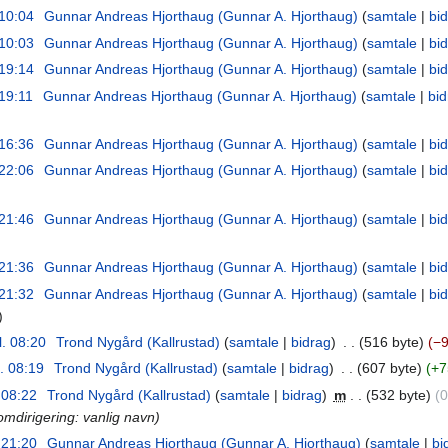
 10:04
‎
Gunnar Andreas Hjorthaug (Gunnar A. Hjorthaug)
samtale
bi
 10:03
‎
Gunnar Andreas Hjorthaug (Gunnar A. Hjorthaug)
samtale
bi
 19:14
‎
Gunnar Andreas Hjorthaug (Gunnar A. Hjorthaug)
samtale
bi
 19:11
‎
Gunnar Andreas Hjorthaug (Gunnar A. Hjorthaug)
samtale
bid
 16:36
‎
Gunnar Andreas Hjorthaug (Gunnar A. Hjorthaug)
samtale
bi
 22:06
‎
Gunnar Andreas Hjorthaug (Gunnar A. Hjorthaug)
samtale
bi
 21:46
‎
Gunnar Andreas Hjorthaug (Gunnar A. Hjorthaug)
samtale
bi
 21:36
‎
Gunnar Andreas Hjorthaug (Gunnar A. Hjorthaug)
samtale
bi
 21:32
‎
Gunnar Andreas Hjorthaug (Gunnar A. Hjorthaug)
samtale
bi
l. 08:20
‎
Trond Nygård (Kallrustad)
samtale
bidrag
‎
516 byte
−
l. 08:19
‎
Trond Nygård (Kallrustad)
samtale
bidrag
‎
607 byte
+7
. 08:22
‎
Trond Nygård (Kallrustad)
samtale
bidrag
‎
m
532 byte
0
omdirigering: vanlig navn
. 21:20
‎
Gunnar Andreas Hjorthaug (Gunnar A. Hjorthaug)
samtale
bi