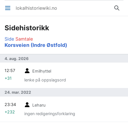
lokalhistoriewiki.no
Åpne hovedmenyen
Søk
Sidehistorikk
Side
Samtale
Korsveien (Indre Østfold)
4. aug. 2026
12:57
Emilhyttel
+31
lenke på oppslagsord
24. mar. 2022
23:34
Leharu
+232
ingen redigeringsforklaring