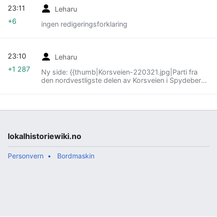
23:11
Leharu
+6
ingen redigeringsforklaring
23:10
Leharu
+1 287
Ny side: {{thumb|Korsveien-220321.jpg|Parti fra
den nordvestligste delen av Korsveien i Spydeberg
sentrum.|Leif-Harald Ruud|2022}} '''Korsveien''' i
tettstedet Spydeberg (tettsted)|Spydebe…
lokalhistoriewiki.no
Personvern
Bordmaskin