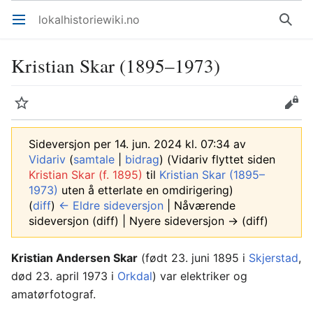
lokalhistoriewiki.no
Åpne hovedmenyen
Søk
Kristian Skar (1895–1973)
Overvåk
Rediger
Sideversjon per 14. jun. 2024 kl. 07:34 av
Vidariv
(
samtale
|
bidrag
)
(Vidariv flyttet siden
Kristian Skar (f. 1895)
til
Kristian Skar (1895–
1973)
uten å etterlate en omdirigering)
(
diff
)
← Eldre sideversjon
| Nåværende
sideversjon (diff) | Nyere sideversjon → (diff)
Kristian Andersen Skar
(født 23. juni 1895 i
Skjerstad
,
død 23. april 1973 i
Orkdal
) var elektriker og
amatørfotograf.