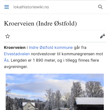
lokalhistoriewiki.no
Åpne hovedmenyen
Søk
Kroerveien (Indre Østfold)
Overvåk
Rediger
Kroerveien
i
Indre Østfold kommune
går fra
Elvestadveien
nordvestover til kommunegrensen mot
Ås
. Lengden er 1 890 meter, og i tillegg finnes flere
avgreininger.