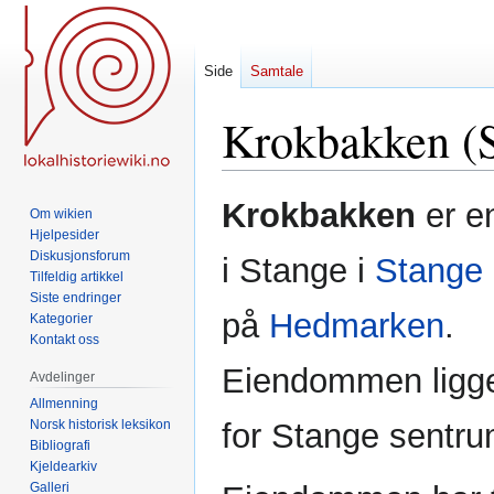
Side
Samtale
Krokbakken (S
Hopp
Hopp
Krokbakken
er e
Om wikien
til
til
Hjelpesider
navigering
søk
Diskusjonsforum
i Stange i
Stange
Tilfeldig artikkel
Siste endringer
på
Hedmarken
.
Kategorier
Kontakt oss
Eiendommen ligge
Avdelinger
Allmenning
Norsk historisk leksikon
for Stange sentru
Bibliografi
Kjeldearkiv
Galleri