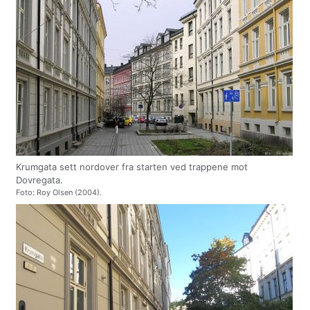
Krumgata sett nordover fra starten ved trappene mot
Dovregata.
Foto: Roy Olsen (2004).