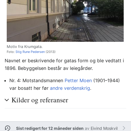
Motiv fra Krumgata.
Foto:
Stig Rune Pedersen
(2013)
Navnet er beskrivende for gatas form og ble vedtatt i
1896. Bebyggelsen består av leiegårder.
Nr. 4: Motstandsmannen
Petter Moen
(1901–1944)
var bosatt her før
andre verdenskrig
.
Kilder og referanser
Sist redigert for 12 måneder siden
av
Eivind Moskvil