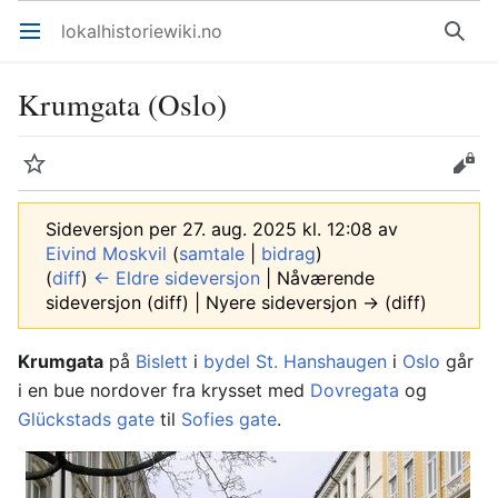
lokalhistoriewiki.no
Åpne hovedmenyen
Søk
Krumgata (Oslo)
Overvåk
Rediger
Sideversjon per 27. aug. 2025 kl. 12:08 av
Eivind Moskvil
(
samtale
|
bidrag
)
(
diff
)
← Eldre sideversjon
| Nåværende
sideversjon (diff) | Nyere sideversjon → (diff)
Krumgata
på
Bislett
i
bydel St. Hanshaugen
i
Oslo
går
i en bue nordover fra krysset med
Dovregata
og
Glückstads gate
til
Sofies gate
.