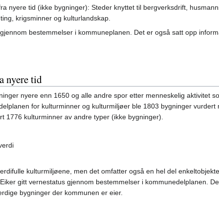
ra nyere tid (ikke bygninger): Steder knyttet til bergverksdrift, husman
ting, krigsminner og kulturlandskap.
t gjennom bestemmelser i kommuneplanen. Det er også satt opp informa
a nyere tid
gninger nyere enn 1650 og alle andre spor etter menneskelig aktivitet s
lplanen for kulturminner og kulturmiljøer ble 1803 bygninger vurdert 
rert 1776 kulturminner av andre typer (ikke bygninger).
verdi
e verdifulle kulturmiljøene, men det omfatter også en hel del enkeltobjekte
Eiker gitt vernestatus gjennom bestemmelser i kommunedelplanen. De
everdige bygninger der kommunen er eier.