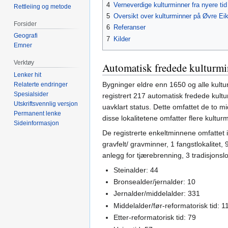
4
Verneverdige kulturminner fra nyere tid
Rettleiing og metode
5
Oversikt over kulturminner på Øvre Ei
Forsider
6
Referanser
Geografi
7
Kilder
Emner
Verktøy
Automatisk fredede kulturmi
Lenker hit
Bygninger eldre enn 1650 og alle kultu
Relaterte endringer
Spesialsider
registrert 217 automatisk fredede kulturm
Utskriftsvennlig versjon
uavklart status. Dette omfattet de to m
Permanent lenke
disse lokalitetene omfatter flere kulturmi
Sideinformasjon
De registrerte enkeltminnene omfattet
gravfelt/ gravminner, 1 fangstlokalitet, 
anlegg for tjærebrenning, 3 tradisjonsl
Steinalder: 44
Bronsealder/jernalder: 10
Jernalder/middelalder: 331
Middelalder/før-reformatorisk tid: 1
Etter-reformatorisk tid: 79