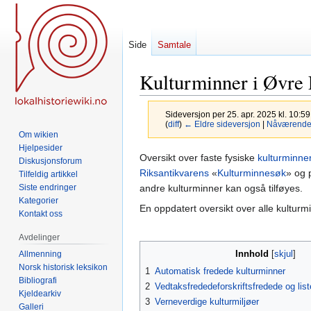
Side
Samtale
Kulturminner i Øvre
Sideversjon per 25. apr. 2025 kl. 10:5
(
diff
)
← Eldre sideversjon
|
Nåværende 
Om wikien
Hjelpesider
Hopp
Hopp
Oversikt over faste fysiske
kulturminne
Diskusjonsforum
til
til
Riksantikvarens
«
Kulturminnesøk
» og 
Tilfeldig artikkel
navigering
søk
andre kulturminner kan også tilføyes.
Siste endringer
Kategorier
En oppdatert oversikt over alle kulturm
Kontakt oss
Avdelinger
Innhold
Allmenning
Norsk historisk leksikon
1
Automatisk fredede kulturminner
Bibliografi
2
Vedtaksfrededeforskriftsfredede og list
Kjeldearkiv
3
Verneverdige kulturmiljøer
Galleri