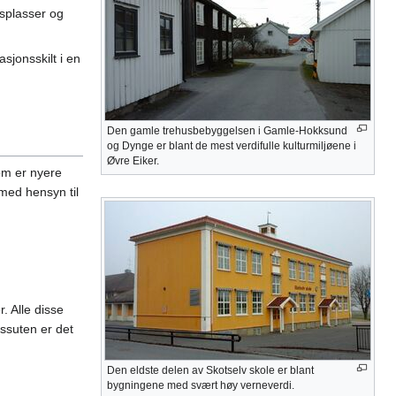
nsplasser og
sjonsskilt i en
Den gamle trehusbebyggelsen i Gamle-Hokksund
og Dynge er blant de mest verdifulle kulturmiljøene i
Øvre Eiker.
om er nyere
med hensyn til
r. Alle disse
ssuten er det
Den eldste delen av Skotselv skole er blant
bygningene med svært høy verneverdi.