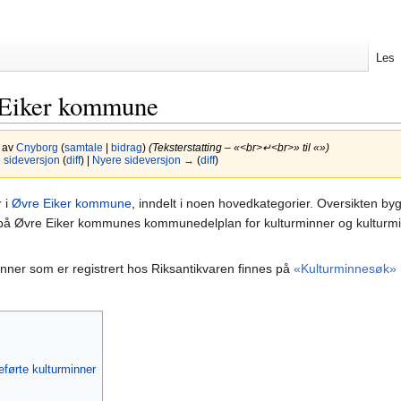
Les
 Eiker kommune
9 av
Cnyborg
(
samtale
|
bidrag
)
(Teksterstatting – «<br>↵<br>» til «»)
sideversjon
(
diff
) |
Nyere sideversjon →
(
diff
)
r
i
Øvre Eiker kommune
, inndelt i noen hovedkategorier. Oversikten by
på Øvre Eiker kommunes kommunedelplan for kulturminner og kulturmi
inner som er registrert hos Riksantikvaren finnes på
«Kulturminnesøk»
eførte kulturminner