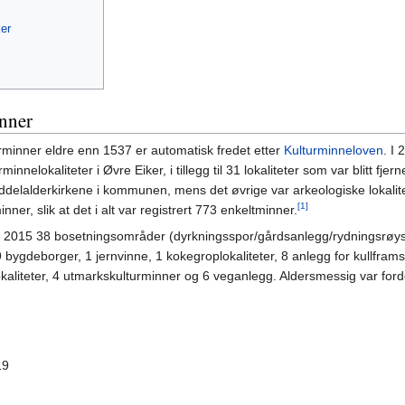
ker
nner
rminner eldre enn 1537 er automatisk fredet etter
Kulturminneloven
. I 
innelokaliteter i Øvre Eiker, i tillegg til 31 lokaliteter som var blitt fje
iddelalderkirkene i kommunen, mens det øvrige var arkeologiske lokalite
[1]
nner, slik at det i alt var registrert 773 enkeltminner.
 i 2015 38 bosetningsområder (dyrkningsspor/gårdsanlegg/rydningsrøy
9 bygdeborger, 1 jernvinne, 1 kokegroplokaliteter, 8 anlegg for kullframst
okaliteter, 4 utmarkskulturminner og 6 veganlegg. Aldersmessig var ford
19