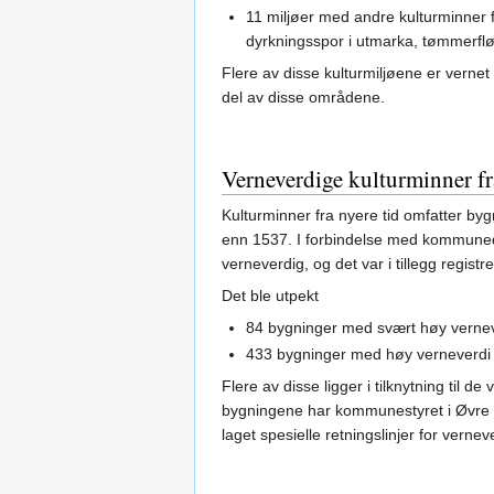
11 miljøer med andre kulturminner f
dyrkningsspor i utmarka, tømmerflø
Flere av disse kulturmiljøene er verne
del av disse områdene.
Verneverdige kulturminner fr
Kulturminner fra nyere tid omfatter by
enn 1537. I forbindelse med kommunede
verneverdig, og det var i tillegg regist
Det ble utpekt
84 bygninger med svært høy verne
433 bygninger med høy verneverdi
Flere av disse ligger i tilknytning til d
bygningene har kommunestyret i Øvre 
laget spesielle retningslinjer for vern