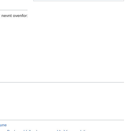
r nevnt ovenfor:
mune