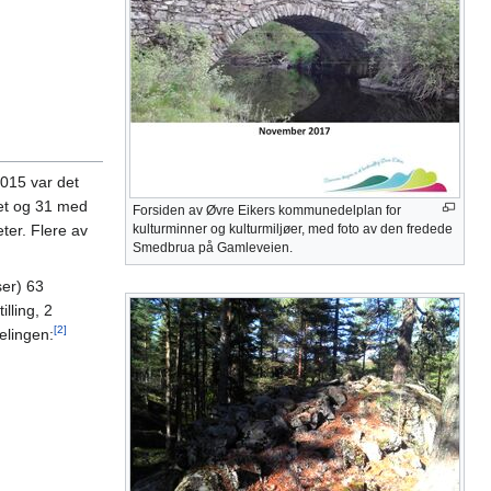
2015 var det
rnet og 31 med
Forsiden av Øvre Eikers kommunedelplan for
ter. Flere av
kulturminner og kulturmiljøer, med foto av den fredede
Smedbrua på Gamleveien.
ser) 63
illing, 2
[2]
elingen: