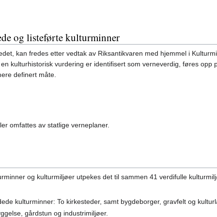
de og listeførte kulturminner
edet, kan fredes etter vedtak av Riksantikvaren med hjemmel i Kulturm
n kulturhistorisk vurdering er identifisert som verneverdig, føres opp p
ere definert måte.
ller omfattes av statlige verneplaner.
minner og kulturmiljøer utpekes det til sammen 41 verdifulle kulturmilj
ede kulturminner: To kirkesteder, samt bygdeborger, gravfelt og kultur
ggelse, gårdstun og industrimiljøer.