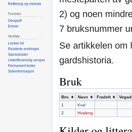
Rettleiing og metode
2) og noen mindre
Forsider
Geografi
7 bruksnummer un
Emner
Verktøy
Se artikkelen om
Lenker hit
Relaterte endringer
Spesialsider
gardshistoria.
Utskriftsvennlig versjon
Permanent lenke
Sideinformasjon
Bruk
Bnr.
Navn
Fradelt
Vegad
1
Kval
2
Hvaleng
Kilder og litter