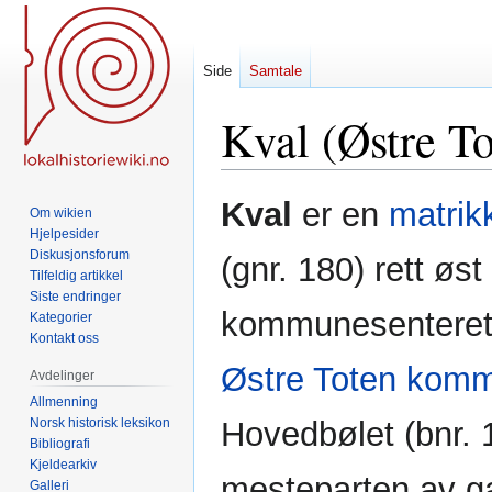
Side
Samtale
Kval (Østre To
Hopp
Hopp
Kval
er en
matrik
Om wikien
til
til
Hjelpesider
navigering
søk
Diskusjonsforum
(gnr. 180) rett øst 
Tilfeldig artikkel
Siste endringer
kommunesentere
Kategorier
Kontakt oss
Østre Toten kom
Avdelinger
Allmenning
Norsk historisk leksikon
Hovedbølet (bnr. 1
Bibliografi
Kjeldearkiv
mesteparten av g
Galleri