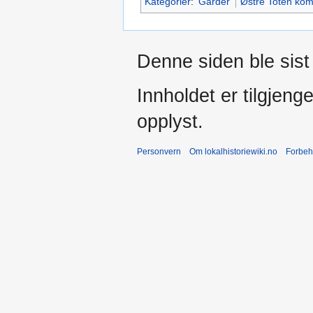
Kategorier
:
Garder
Østre Toten k
Denne siden ble sist 
Innholdet er tilgjeng
opplyst.
Personvern
Om lokalhistoriewiki.no
Forbeh