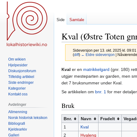
Side
Samtale
Kval (Østre Toten gnr
Sideversjon per 13. okt. 2025 kl. 09:0
(
diff
)
← Eldre sideversjon
| Nåværende s
Om wikien
Hjelpesider
Hopp
Hopp
Kval
er en
matrikkelgard
(gnr. 180) re
Diskusjonsforum
til
til
utgjør mesteparten av garden, men små
Tilfeldig artikkel
navigering
søk
det 7 bruksnummer under Kval.
Siste endringer
Kategorier
Se artikkelen om
bnr. 1
for mer detaljer
Kontakt oss
Bruk
Avdelinger
Allmenning
Norsk historisk leksikon
Bnr.
Navn
Fradelt
Vegad
Bibliografi
1
Kval
Kjeldearkiv
2
Hvaleng
Galleri