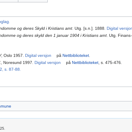
nglag.
endomme og deres Skyld i Kristians amt
. Utg. [s.n.]. 1888.
Digital versjo
endomme og deres skyld den 1 januar 1904 i Kristians amt
. Utg. Finans
V
, Oslo 1957.
Digital versjon
på
Nettbiblioteket
.
1
, Noresund 1997.
Digital versjon
på
Nettbiblioteket
, s. 475-476.
2, s. 87-88.
ommune
025.