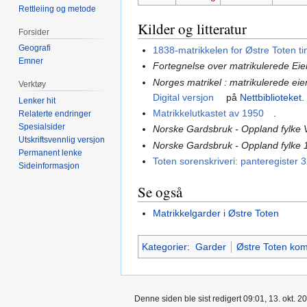
Rettleiing og metode
Kilder og litteratur
Forsider
Geografi
1838-matrikkelen for Østre Toten ti
Emner
Fortegnelse over matrikulerede Ei
Norges matrikel : matrikulerede ei
Verktøy
Digital versjon
på
Nettbiblioteket
.
Lenker hit
Matrikkelutkastet av 1950
.
Relaterte endringer
Spesialsider
Norske Gardsbruk - Oppland fylke 
Utskriftsvennlig versjon
Norske Gardsbruk - Oppland fylke 
Permanent lenke
Toten sorenskriveri: panteregister 3
Sideinformasjon
Se også
Matrikkelgarder i Østre Toten
Kategorier
:
Garder
Østre Toten k
Denne siden ble sist redigert 09:01, 13. okt. 2