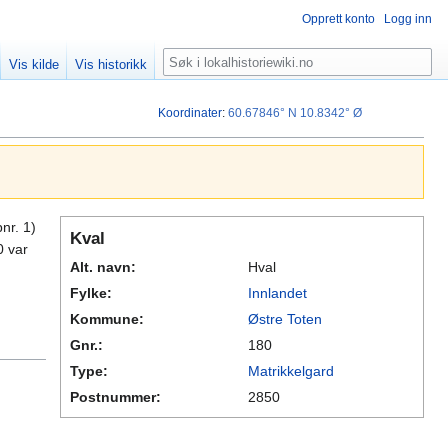
Opprett konto
Logg inn
Søk
Vis kilde
Vis historikk
Koordinater
:
60.67846° N
10.8342° Ø
nr. 1)
Kval
0 var
Alt. navn:
Hval
Fylke:
Innlandet
Kommune:
Østre Toten
Gnr.:
180
Type:
Matrikkelgard
Postnummer:
2850