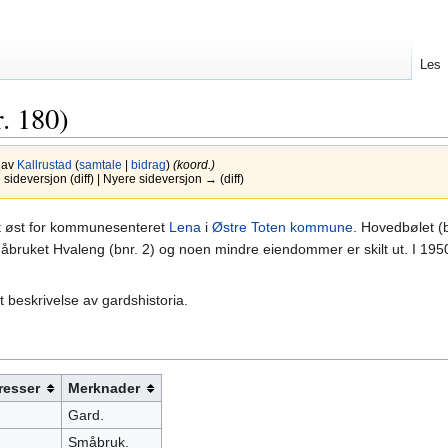
Les
. 180)
1 av
Kallrustad
(
samtale
|
bidrag
)
(koord.)
ideversjon (diff) | Nyere sideversjon → (diff)
tt øst for kommunesenteret
Lena
i
Østre Toten kommune
. Hovedbølet (b
bruket Hvaleng (bnr. 2) og noen mindre eiendommer er skilt ut. I 195
t beskrivelse av gardshistoria.
resser
Merknader
Gard.
Småbruk.