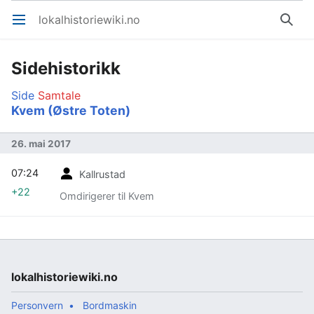
lokalhistoriewiki.no
Åpne hovedmenyen
Søk
Sidehistorikk
Side
Samtale
Kvem (Østre Toten)
26. mai 2017
07:24
Kallrustad
+22
Omdirigerer til Kvem
lokalhistoriewiki.no
Personvern
Bordmaskin