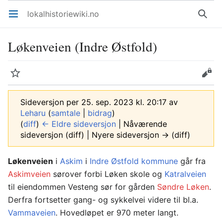
lokalhistoriewiki.no
Åpne hovedmenyen
Søk
Løkenveien (Indre Østfold)
Overvåk
Rediger
Sideversjon per 25. sep. 2023 kl. 20:17 av
Leharu
(
samtale
|
bidrag
)
(
diff
)
← Eldre sideversjon
| Nåværende
sideversjon (diff) | Nyere sideversjon → (diff)
Løkenveien
i
Askim
i
Indre Østfold kommune
går fra
Askimveien
sørover forbi Løken skole og
Katralveien
til eiendommen Vesteng sør for gården
Søndre Løken
.
Derfra fortsetter gang- og sykkelvei videre til bl.a.
Vammaveien
. Hovedløpet er 970 meter langt.