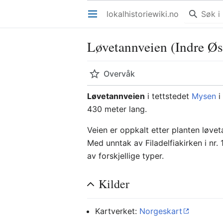
lokalhistoriewiki.no
Åpne hovedmenyen
Løvetannveien (Indre Øs
Overvåk
Løvetannveien
i tettstedet
Mysen
430 meter lang.
Veien er oppkalt etter planten løve
Med unntak av Filadelfiakirken i nr.
av forskjellige typer.
Kilder
Kartverket:
Norgeskart