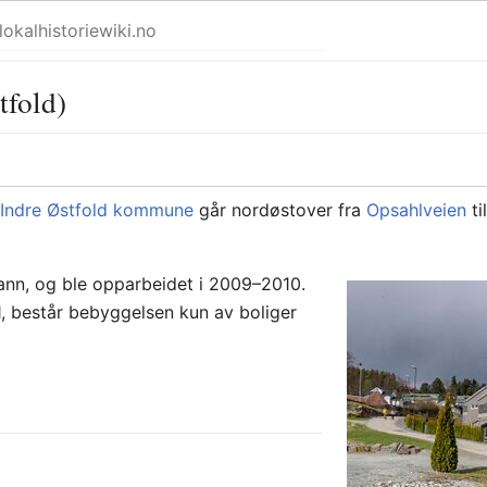
tfold)
i
Indre Østfold kommune
går nordøstover fra
Opsahlveien
ti
tann, og ble opparbeidet i 2009–2010.
 1, består bebyggelsen kun av boliger