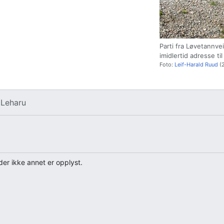
Parti fra Løvetannve
imidlertid adresse til
Foto:
Leif-Harald Ruud
(2
v
Leharu
er ikke annet er opplyst.