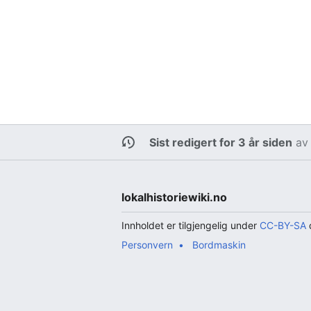
Sist redigert for 3 år siden
a
lokalhistoriewiki.no
Innholdet er tilgjengelig under
CC-BY-SA
d
Personvern
Bordmaskin