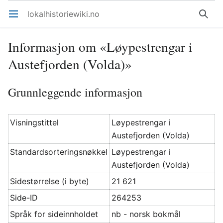
lokalhistoriewiki.no
Åpne hovedmenyen
Søk
Informasjon om «Løypestrengar i
Austefjorden (Volda)»
Grunnleggende informasjon
Visningstittel
Løypestrengar i
Austefjorden (Volda)
Standardsorteringsnøkkel
Løypestrengar i
Austefjorden (Volda)
Sidestørrelse (i byte)
21 621
Side-ID
264253
Språk for sideinnholdet
nb - norsk bokmål