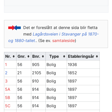
Det er foreslått at denne sida blir fletta
med
Lagårdsveien i Stavanger på 1870-
og 1880-tallet.
. (Se ev.
samtaleside
)
Nr.
Gnr.
Bnr.
Type
Etableringsår
1
56
905
Bolig
1936
2
21
2105
Bolig
1852
3
56
910
Bolig
1897
5A
56
914
Bolig
1897
5B
56
914
Bolig
1897
5C
56
914
Bolig
1897