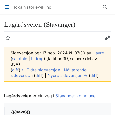
lokalhistoriewiki.no
Åpne hovedmenyen
Søk
Lagårdsveien (Stavanger)
Overvåk
Rediger
Sideversjon per 17. sep. 2024 kl. 07:30 av
Havre
(
samtale
|
bidrag
)
(la til nr 39, seinere del av
33A)
(
diff
)
← Eldre sideversjon
|
Nåværende
sideversjon
(
diff
) |
Nyere sideversjon →
(
diff
)
Lagårdsveien
er ein veg i
Stavanger kommune
.
{{{navn}}}