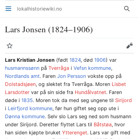
lokalhistoriewiki.no
Åpne hovedmenyen
Søk
Lars Jonsen (1824–1906)
Overvåk
Rediger
Lars Kristian Jonsen
(født
1824
, død
1906
) var
husmannssønn
på
Tverråga
i
Vefsn kommune
,
Nordlands amt
. Faren
Jon Persson
vokste opp på
Dolstadsjøen
, og slektet fra Tverråga. Moren
Lisbet
Larsdotter
var på sin side fra
Hundålvatnet
. Faren
døde i
1835
. Moren tok da med seg ungene til
Sirijord
i
Leirfjord kommune
, før hun giftet seg opp ute i
Dønna kommune
. Selv slo Lars seg ned som husmann
under Sirijord. Deretter flyttet Lars til
Båtstøa
, hvor
han siden kjøpte bruket
Ytterenget
. Lars var gift med