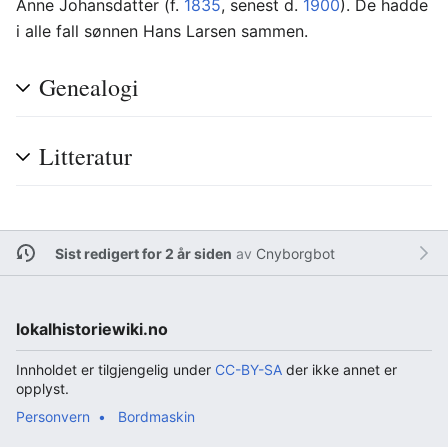
Anne Johansdatter (f.
1835
, senest d.
1900
). De hadde
i alle fall sønnen Hans Larsen sammen.
Genealogi
Litteratur
Sist redigert for 2 år siden
av
Cnyborgbot
lokalhistoriewiki.no
Innholdet er tilgjengelig under
CC-BY-SA
der ikke annet er
opplyst.
Personvern
Bordmaskin