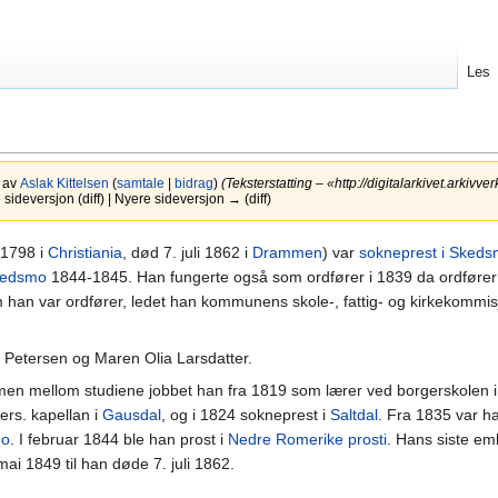
Les
9 av
Aslak Kittelsen
(
samtale
|
bidrag
)
(Teksterstatting – «http://digitalarkivet.arkivve
ideversjon (diff) | Nyere sideversjon → (diff)
 1798 i
Christiania
, død 7. juli 1862 i
Drammen
) var
sokneprest i Sked
Skedsmo
1844-1845. Han fungerte også som ordfører i 1839 da ordføre
m han var ordfører, ledet han kommunens skole-, fattig- og kirkekommis
Petersen og Maren Olia Larsdatter.
, men mellom studiene jobbet han fra 1819 som lærer ved borgerskolen 
pers. kapellan i
Gausdal
, og i 1824 sokneprest i
Saltdal
. Fra 1835 var h
mo
. I februar 1844 ble han prost i
Nedre Romerike prosti
. Hans siste em
i 1849 til han døde 7. juli 1862.