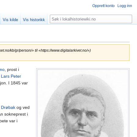
Opprett konto
Logg inn
Søk
Vis kilde
Vis historikk
rket.no/kb/gr/person/» til «https://www.digitalarkivet.no/»)
smo
, prost i
r
Lars Peter
jon. I 1845 var
i
Drøbak
og ved
an sokneprest i
bete var i