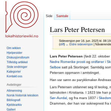
Side
Samtale
Lars Peter Petersen
Sideversjon per 16. jun. 2025 kl. 08:1
(
diff
)
← Eldre sideversjon
| Nåværende s
Om wikien
Hjelpesider
Hopp
Hopp
Lars Peter Petersen
(født 22. oktober
Diskusjonsforum
til
til
Nedre Romerike prosti
og
ordfører i 
Tilfeldig artikkel
navigering
søk
Selboe
satt på Stortinget. Samtidig so
Siste endringer
Kategorier
Petersen oppmann i amtstinget.
Kontakt oss
Han var sønn av parykkmaker Andreas 
Avdelinger
Lars Petersen utdannet seg til teolog
Allmenning
latinskolen i Kristiania. I 1823 ble han 
Norsk historisk leksikon
Sør-Aurdal
, og fra mars 1837 i
Skeds
Bibliografi
Drammen, der han var sokneprest fra ma
Kjeldearkiv
Galleri