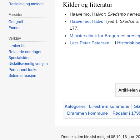
Kilder og litteratur
Rettleiing og metode
Haavelmo, Halvor:
Skedsmo herre
Forsider
Haavelmo, Halvor
(red.):
Skedsmo. 
Geografi
177.
Emner
Ministerialbok for Bragernes pres
Verktøy
Lars Peter Petersen
i
Historisk b
Lenker hit
Relaterte endringer
Spesialsider
Utskriftsvennlig versjon
Permanent lenke
Sideinformasjon
Artikkelen
Kategorier
:
Lillestrøm kommune
Sk
Drammen kommune
Fødsler i 179
Denne siden ble sist redigert 08:19, 16. jun. 2