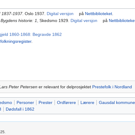
d 1837-1937
. Oslo 1937.
Digital versjon
på
Nettbiblioteket
.
Bygdens historie: 1
, Skedsmo 1929.
Digital versjon
på
Nettbiblioteke
tegjeld 1860-1868: Begravde 1862
efolkningsregister
.
Lars Peter Petersen
er relevant for delprosjektet
Prestefolk i Nordland
edsmo
Personer
Prester
Ordførere
Lærere
Gausdal kommune
8
Dødsfall i 1862
025.