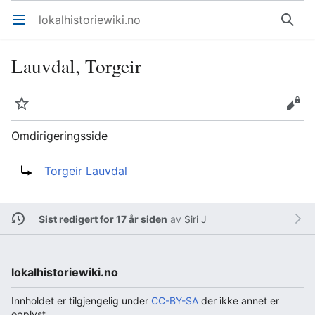
lokalhistoriewiki.no
Åpne hovedmenyen
Søk
Lauvdal, Torgeir
Overvåk
Rediger
Omdirigeringsside
Omdirigering til:
Torgeir Lauvdal
Sist redigert for 17 år siden
av
Siri J
lokalhistoriewiki.no
Innholdet er tilgjengelig under
CC-BY-SA
der ikke annet er
opplyst.