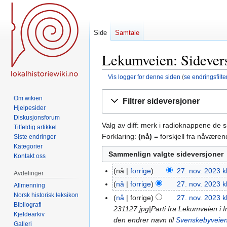
Side
Samtale
Lekumveien: Sidevers
Vis logger for denne siden
(
se endringsfilte
Hopp
Hopp
Om wikien
Filtrer sideversjoner
til
til
Hjelpesider
navigering
søk
Diskusjonsforum
Valg av diff: merk i radioknappene de 
Tilfeldig artikkel
Forklaring:
(nå)
= forskjell fra nåvære
Siste endringer
Kategorier
Kontakt oss
nå
forrige
27. nov. 2023 k
27.
Avdelinger
I
nov.
nå
forrige
27. nov. 2023 k
Allmenning
n
2023
I
Norsk historisk leksikon
nå
forrige
27. nov. 2023 k
g
Bibliografi
n
231127.jpg|Parti fra Lekumveien i I
Kjeldearkiv
e
g
den endrer navn til
Svenskebyveie
Galleri
n