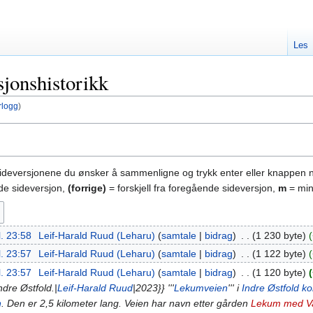
Les
jonshistorikk
rlogg
)
sideversjonene du ønsker å sammenligne og trykk enter eller knappen 
nde sideversjon,
(forrige)
= forskjell fra foregående sideversjon,
m
= min
l. 23:58
‎
Leif-Harald Ruud (Leharu)
samtale
bidrag
‎
1 230 byte
l. 23:57
‎
Leif-Harald Ruud (Leharu)
samtale
bidrag
‎
1 122 byte
l. 23:57
‎
Leif-Harald Ruud (Leharu)
samtale
bidrag
‎
1 120 byte
ndre Østfold.|
Leif-Harald Ruud
|2023}} '''
Lekumveien
''' i
Indre Østfold 
n
. Den er 2,5 kilometer lang. Veien har navn etter gården
Lekum med Va