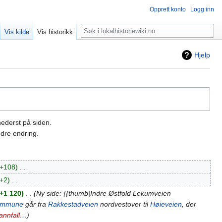
Opprett konto
Logg inn
Søk
Vis kilde
Vis historikk
Hjelp
nederst på siden.
dre endring.
+108
‎
+2
‎
+1 120
‎
Ny side: {{thumb|Indre Østfold Lekumveien
kommune
går fra
Rakkestadveien
nordvestover til
Høieveien
, der
nnfall
…