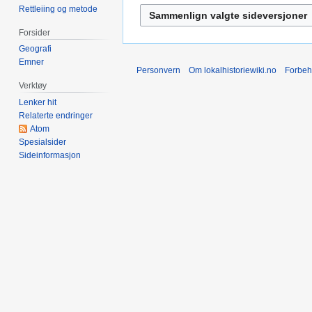
e
Rettleiing og metode
r
n
e
r
Forsider
d
e
Geografi
i
d
Emner
Personvern
Om lokalhistoriewiki.no
Forbeh
g
i
Verktøy
e
g
Lenker hit
r
e
Relaterte endringer
i
r
Atom
n
i
Spesialsider
g
n
Sideinformasjon
s
g
f
s
o
f
r
o
k
r
l
k
a
l
r
a
i
r
n
i