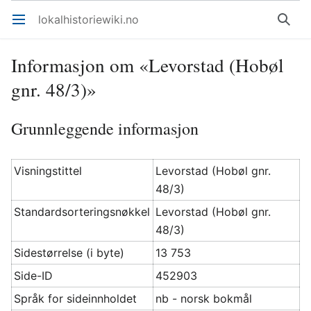
lokalhistoriewiki.no
Åpne hovedmenyen
Søk
Informasjon om «Levorstad (Hobøl
gnr. 48/3)»
Grunnleggende informasjon
Visningstittel
Levorstad (Hobøl gnr.
48/3)
Standardsorteringsnøkkel
Levorstad (Hobøl gnr.
48/3)
Sidestørrelse (i byte)
13 753
Side-ID
452903
Språk for sideinnholdet
nb - norsk bokmål