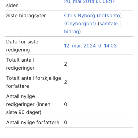
20. mai 2014 kl. 08:17
siden
Siste bidragsyter
Chris Nyborg (botkonto)
(Cnyborgbot)
(
samtale
|
bidrag
)
Dato for siste
12. mar. 2024 kl. 14:03
redigering
Totalt antall
2
redigeringer
Totalt antall forskjellige
2
forfattere
Antall nylige
redigeringer (innen
0
siste 90 dager)
Antall nylige forfattere
0