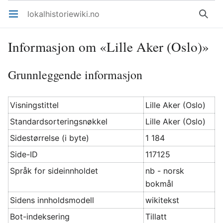
lokalhistoriewiki.no
Åpne hovedmenyen
Søk
Informasjon om «Lille Aker (Oslo)»
Grunnleggende informasjon
Visningstittel
Lille Aker (Oslo)
Standardsorteringsnøkkel
Lille Aker (Oslo)
Sidestørrelse (i byte)
1 184
Side-ID
117125
Språk for sideinnholdet
nb - norsk
bokmål
Sidens innholdsmodell
wikitekst
Bot-indeksering
Tillatt