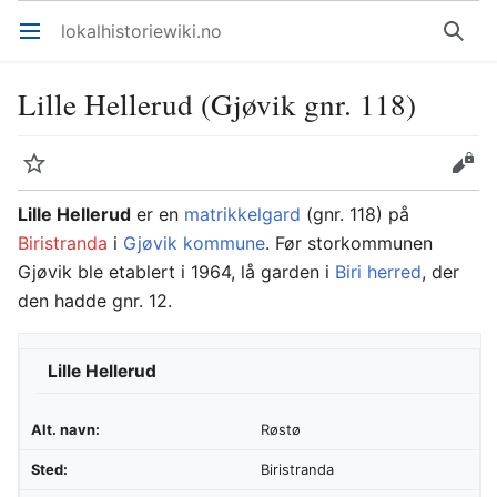
lokalhistoriewiki.no
Åpne hovedmenyen
Søk
Lille Hellerud (Gjøvik gnr. 118)
Overvåk
Rediger
Lille Hellerud
er en
matrikkelgard
(gnr. 118) på
Biristranda
i
Gjøvik kommune
. Før storkommunen
Gjøvik ble etablert i 1964, lå garden i
Biri herred
, der
den hadde gnr. 12.
Lille Hellerud
Alt. navn:
Røstø
Sted:
Biristranda