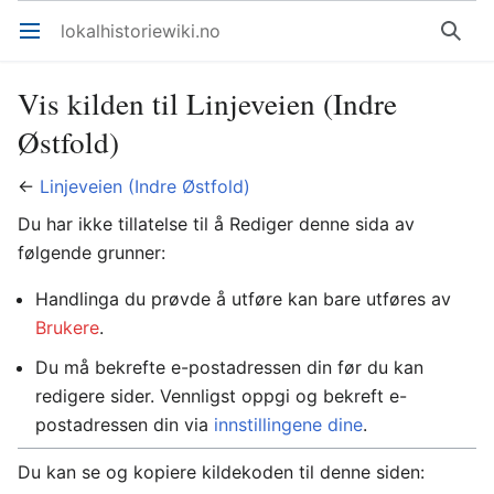
lokalhistoriewiki.no
Åpne hovedmenyen
Søk
Vis kilden til Linjeveien (Indre
Østfold)
←
Linjeveien (Indre Østfold)
Du har ikke tillatelse til å Rediger denne sida av
følgende grunner:
Handlinga du prøvde å utføre kan bare utføres av
Brukere
.
Du må bekrefte e-postadressen din før du kan
redigere sider. Vennligst oppgi og bekreft e-
postadressen din via
innstillingene dine
.
Du kan se og kopiere kildekoden til denne siden: