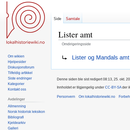
Side
Samtale
Lister amt
Omdirigeringsside
Hopp
Hopp
Omdirigering til:
Lister og Mandals amt
Om wikien
til
til
Hjelpesider
navigering
søk
Diskusjonsforum
Tilfeldig artikkel
Siste endringer
Denne siden ble sist redigert 08:13, 25. okt. 2
Kategorier
Innholdet er tilgjengelig under
CC-BY-SA
der i
Kontakt oss
Personvern
Om lokalhistoriewiki.no
Forbeh
Avdelinger
Allmenning
Norsk historisk leksikon
Bibliografi
Kjeldearkiv
Galleri