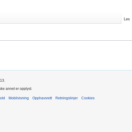
Les
013.
kke annet er opplyst.
old
Mobilvisning
Opphavsrett
Retningslinjer
Cookies