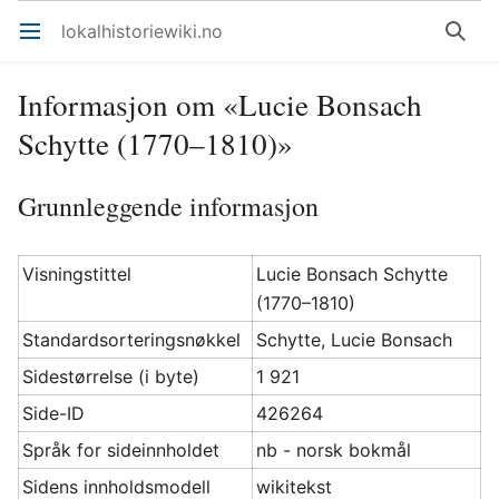
lokalhistoriewiki.no
Åpne hovedmenyen
Søk
Informasjon om «Lucie Bonsach
Schytte (1770–1810)»
Grunnleggende informasjon
Visningstittel
Lucie Bonsach Schytte
(1770–1810)
Standardsorteringsnøkkel
Schytte, Lucie Bonsach
Sidestørrelse (i byte)
1 921
Side-ID
426264
Språk for sideinnholdet
nb - norsk bokmål
Sidens innholdsmodell
wikitekst